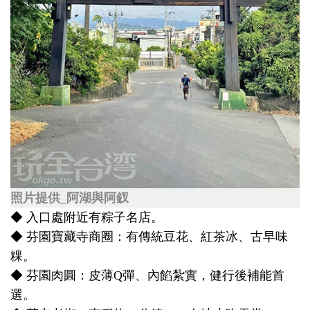
照片提供_阿湖與阿釵
◆ 入口處附近有粽子名店。
◆ 芬園寶藏寺商圈：有傳統豆花、紅茶冰、古早味
粿。
◆ 芬園肉圓：皮薄Q彈、內餡紮實，健行後補能首
選。