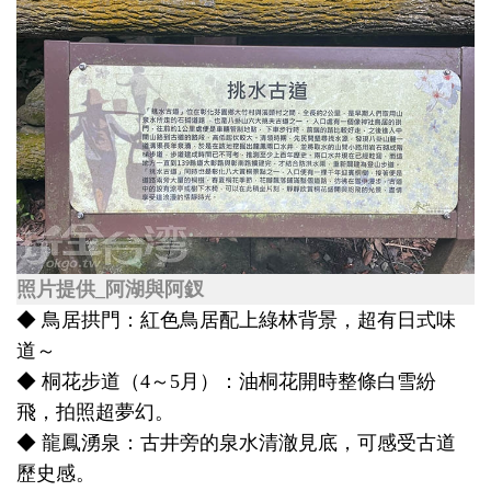
照片提供_阿湖與阿釵
◆ 鳥居拱門：紅色鳥居配上綠林背景，超有日式味
道～
◆ 桐花步道（4～5月）：油桐花開時整條白雪紛
飛，拍照超夢幻。
◆ 龍鳳湧泉：古井旁的泉水清澈見底，可感受古道
歷史感。