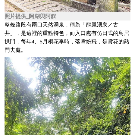
照片提供_阿湖與阿釵
整條路段有兩口天然湧泉，稱為「龍鳳湧泉／古
井」，是這裡的重點特色，而入口處有仿日式的鳥居
拱門，每年4、5月桐花季時，落雪紛飛，是賞花的熱
門去處。