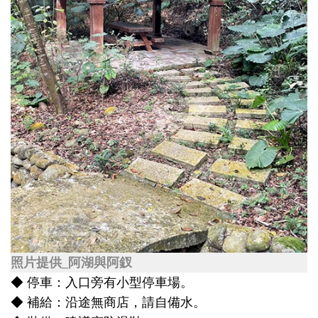
照片提供_阿湖與阿釵
◆ 停車：入口旁有小型停車場。
◆ 補給：沿途無商店，請自備水。