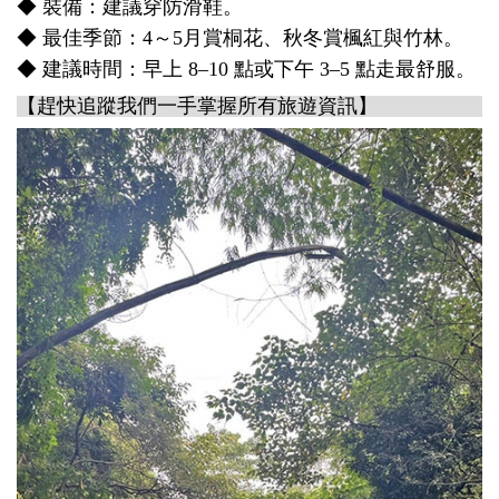
◆ 裝備：建議穿防滑鞋。
◆ 最佳季節：4～5月賞桐花、秋冬賞楓紅與竹林。
◆ 建議時間：早上 8–10 點或下午 3–5 點走最舒服。
【趕快追蹤我們一手掌握所有旅遊資訊】