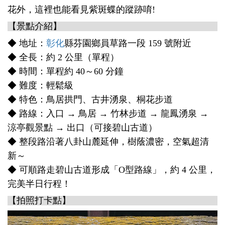
花外，這裡也能看見紫斑蝶的蹤跡唷!
【景點介紹】
◆ 地址：
彰化
縣芬園鄉員草路一段 159 號附近
◆ 全長：約 2 公里（單程）
◆ 時間：單程約 40～60 分鐘
◆ 難度：輕鬆級
◆ 特色：鳥居拱門、古井湧泉、桐花步道
◆ 路線：入口 → 鳥居 → 竹林步道 → 龍鳳湧泉 →
涼亭觀景點 → 出口（可接碧山古道）
◆ 整段路沿著八卦山麓延伸，樹蔭濃密，空氣超清
新～
◆ 可順路走碧山古道形成「O型路線」，約 4 公里，
完美半日行程！
【拍照打卡點】