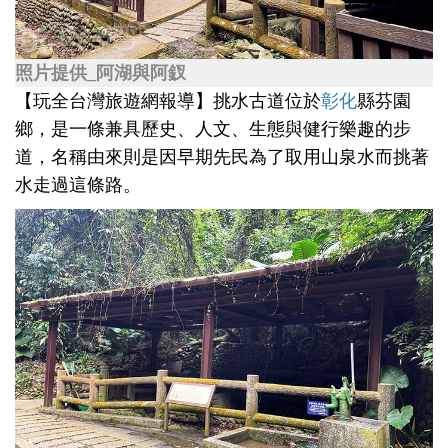
照片提供_阿湖與阿釵
【玩全台灣旅遊網報導】挑水古道位於
彰化
縣芬園
鄉，是一條兼具歷史、人文、生態與健行樂趣的步
道，名稱由來則是因早期先民為了取用山泉水而挑著
水走過這條路。