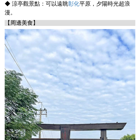
◆ 涼亭觀景點：可以遠眺
彰化
平原，夕陽時光超浪
漫。
【周邊美食】