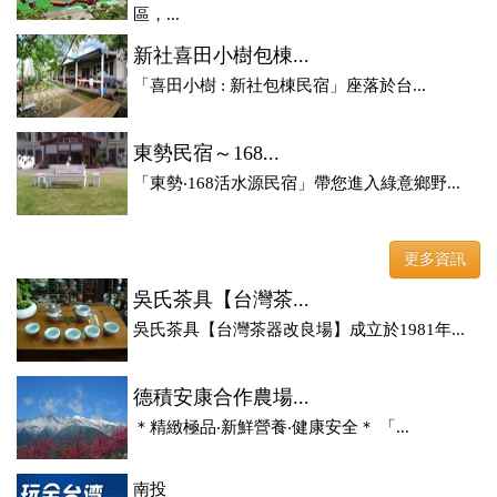
區，...
新社喜田小樹包棟...
「喜田小樹 : 新社包棟民宿」座落於台...
東勢民宿～168...
「東勢‧168活水源民宿」帶您進入綠意鄉野...
更多資訊
吳氏茶具【台灣茶...
吳氏茶具【台灣茶器改良場】成立於1981年...
德積安康合作農場...
＊精緻極品‧新鮮營養‧健康安全＊ 「...
南投