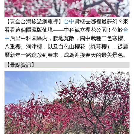
【玩全台灣旅遊網報導】
台中
賞櫻去哪裡最夢幻？來
看看這個隱藏版仙境——中科崴立櫻花公園！位於
台
中
后里中科園區內，腹地寬敞，園中栽種三色寒櫻、
八重櫻、河津櫻，以及白色山櫻花（綠萼櫻），從農
曆新年一路綻放到春末，成為迎接春天的最美景色。
【景點資訊】