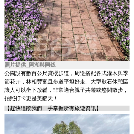
照片提供_阿湖與阿釵
公園設有數百公尺賞櫻步道，周邊搭配各式灌木與季
節花卉，林相豐富且步道平坦好走。大型歇石休憩區
讓人可以坐下放鬆，非常適合親子共遊或悠閒散步，
拍照打卡更是美翻天！
【趕快追蹤我們一手掌握所有旅遊資訊】