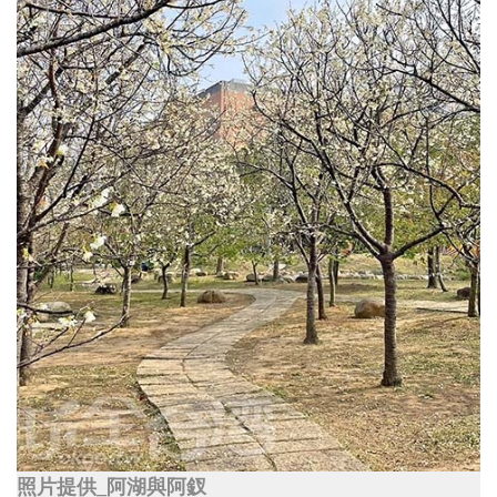
照片提供_阿湖與阿釵