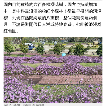
園內目前種植約六百多棵櫻花樹，園方也持續增加
中，是中科最浪漫的粉紅小森林！從最早盛開的河津
櫻，到現在熱鬧綻放的八重櫻，整個花期長達兩個
月，不論是避開假日人潮或特地春遊，都能被浪漫粉
紅包圍。