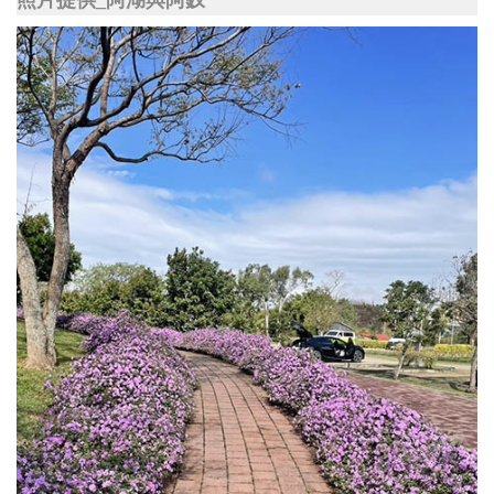
照片提供_阿湖與阿釵