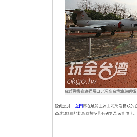
各式戰機在這裡展出／玩全台灣旅遊網攝
除此之外，
金門
縣在地質上為由花崗岩構成的
高達199種的野鳥種類極具有研究及保育價值。