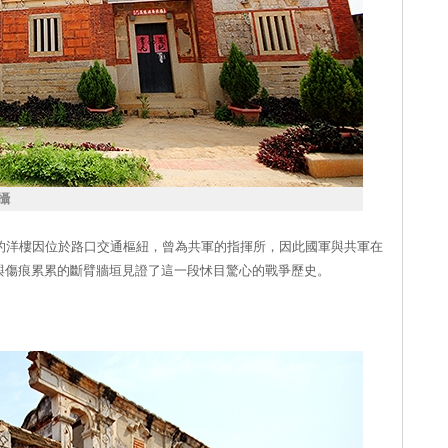
攝
璧的洋樓因位於路口交通樞紐，曾為共軍的指揮所，因此國軍與共軍在
與傷痕累累的斷臂牆垣見證了這一段怵目驚心的戰爭歷史。