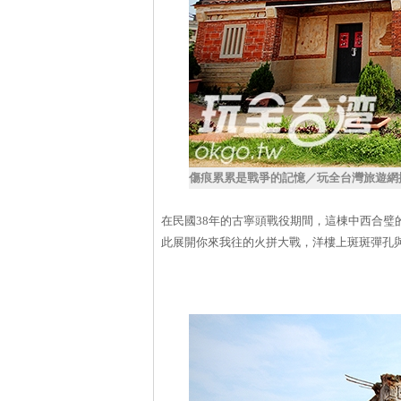
傷痕累累是戰爭的記憶／玩全台灣旅遊網
在民國38年的古寧頭戰役期間，這棟中西合
此展開你來我往的火拼大戰，洋樓上斑斑彈孔