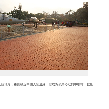
丘陵地形，更因接近中國大陸邊緣，變成為候鳥停歇的中繼站，數量