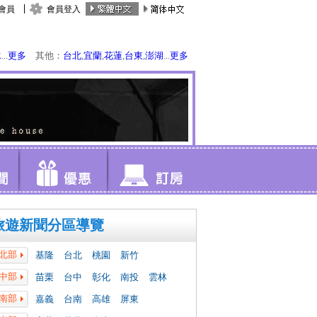
會員
會員登入
水
...
更多
其他：
台北
,
宜蘭
,
花蓮
,
台東
,
澎湖
...
更多
旅遊新聞分區導覽
北部
基隆
台北
桃園
新竹
中部
苗栗
台中
彰化
南投
雲林
南部
嘉義
台南
高雄
屏東