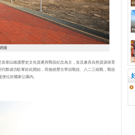
網攝
是首座以維護歷史文化資產與戰役紀念為主，並且兼具自然資源保育
明代鄭成功駐軍於此開始，而後經歷古寧頭戰役、八二三砲戰，戰役
1處便位於國家公園內。