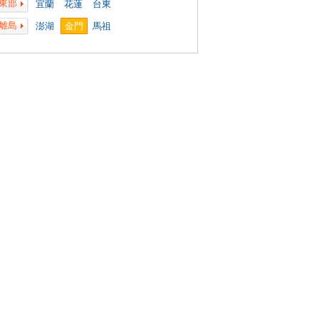
東部
宜蘭
花蓮
台東
離島
澎湖
金門
馬祖