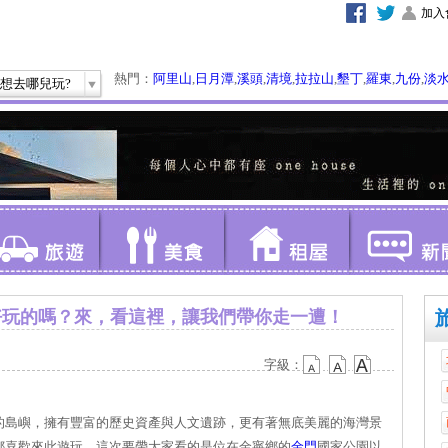
加入
熱門：
阿里山
,
日月潭
,
溪頭
,
清境
,
拉拉山
,
墾丁
,
羅東
,
九份
,
淡
想去哪兒玩?
好玩的嗎？來，看這裡，讓我們帶你走一遭！
字級：
的島嶼，擁有豐富的歷史資產與人文遺跡，更有著無底美麗的海灣景
都喜歡來此遊玩，這次要帶大家看的是位在金寧鄉的
金門
國家公園以