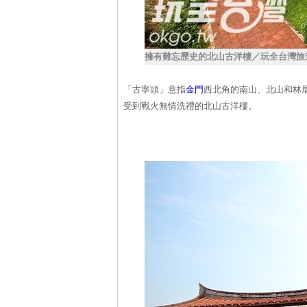
擁有難忘歷史的北山古洋樓／玩全台灣旅
「古寧頭」意指
金門
西北角的南山、北山和林
受到戰火無情洗禮的北山古洋樓。