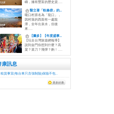
嶼，擁有豐富的歷史資......
豎立著「軌條砦」的...
嚨口村原名為「龍口」，
因村落的西面有一處龍
潭，全年出泉水，但後
來......
【圖多】【年度盛事...
【玩全台灣旅遊網報導】
說到金門你想到什麼？高
粱？菜刀？飛彈？齁！......
好康訊息
租賃事宜(每台車只含強制險)保險不包...
更多好康