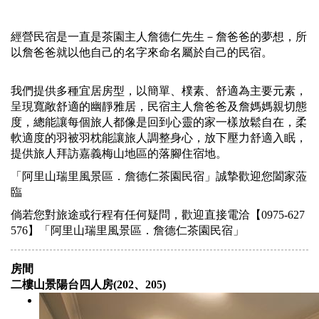
經營民宿是一直是茶園主人詹德仁先生－詹爸爸的夢想，所
以詹爸爸就以他自己的名字來命名屬於自己的民宿。
我們提供多種宜居房型，以簡單、樸素、舒適為主要元素，
呈現寬敞舒適的幽靜雅居，民宿主人詹爸爸及詹媽媽親切態
度，總能讓每個旅人都像是回到心靈的家一樣放鬆自在，柔
軟適度的羽被羽枕能讓旅人調整身心，放下壓力舒適入眠，
提供旅人拜訪嘉義梅山地區的落腳住宿地。
「阿里山瑞里風景區．詹德仁茶園民宿」誠摯歡迎您闔家蒞
臨
倘若您對旅途或行程有任何疑問，歡迎直接電洽【0975-627
576】「阿里山瑞里風景區．詹德仁茶園民宿」
房間
二樓山景陽台四人房(202、205)