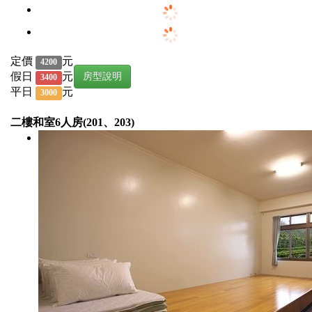
定價
元
4200
假日
元
房型說明
3400
平日
元
3000
二樓和室6人房(201、203)