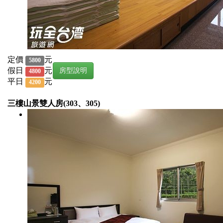
定價
元
5800
假日
元
房型說明
4800
平日
元
4200
三樓山景雙人房(303、305)