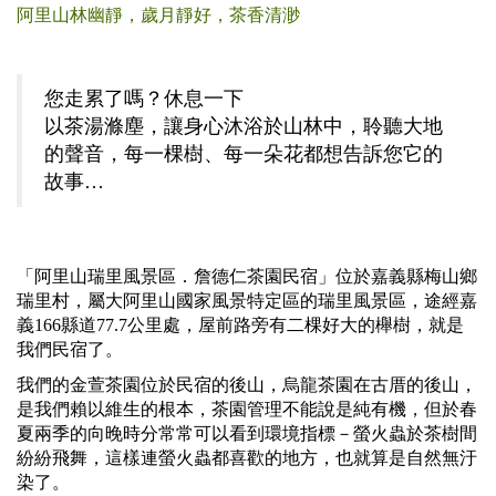
阿里山林幽靜，歲月靜好，茶香清渺
您走累了嗎？休息一下
以茶湯滌塵，讓身心沐浴於山林中，聆聽大地
的聲音，每一棵樹、每一朵花都想告訴您它的
故事…
「阿里山瑞里風景區．詹德仁茶園民宿」位於嘉義縣梅山鄉
瑞里村，屬大阿里山國家風景特定區的瑞里風景區，途經嘉
義166縣道77.7公里處，屋前路旁有二棵好大的櫸樹，就是
我們民宿了。
我們的金萱茶園位於民宿的後山，烏龍茶園在古厝的後山，
是我們賴以維生的根本，茶園管理不能說是純有機，但於春
夏兩季的向晚時分常常可以看到環境指標－螢火蟲於茶樹間
紛紛飛舞，這樣連螢火蟲都喜歡的地方，也就算是自然無汙
染了。