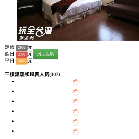
定價
元
2900
假日
元
房型說明
2300
平日
元
2000
三樓溫暖和風四人房(307)