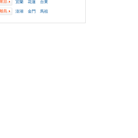
東部
宜蘭
花蓮
台東
離島
澎湖
金門
馬祖