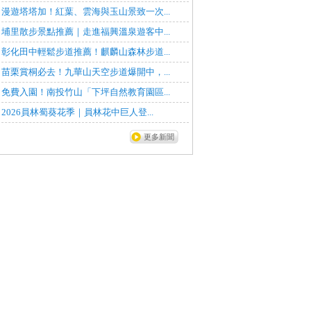
漫遊塔塔加！紅葉、雲海與玉山景致一次...
埔里散步景點推薦｜走進福興溫泉遊客中...
彰化田中輕鬆步道推薦！麒麟山森林步道...
苗栗賞桐必去！九華山天空步道爆開中，...
免費入園！南投竹山「下坪自然教育園區...
2026員林蜀葵花季｜員林花中巨人登...
更多新聞