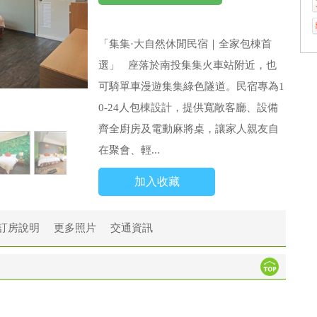
「集集·大自然休閒民宿｜全家包棟首
選」 座落於南投集集火車站附近，也
可騎單車漫遊集集綠色隧道。民宿專為1
0-24人包棟設計，提供寬敞客廳、設備
齊全廚房及電動麻將桌，讓家人親友自
在聚會、輕...
加入收藏
訂房說明
更多照片
交通資訊