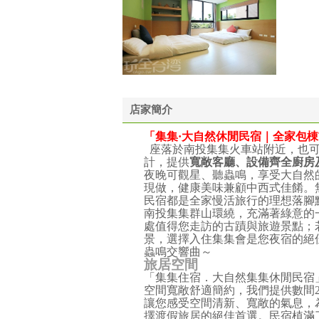
店家簡介
「集集·大自然休閒民宿
｜全家
包棟
座落於南投集集火車站附近，
也
計，提供
寬敞客廳、設備齊全廚房
夜晚可觀星、聽蟲鳴，享受大自然
現做，健康美味兼顧中西式佳餚。
民宿都是全家慢活旅行的理想落腳
南投集集群山環繞，充滿著綠意的
處值得您走訪的古蹟與旅遊景點；
景，選擇入住集集會是您夜宿的絕
蟲鳴交響曲～
旅居空間
「集集住宿．大自然集集休閒民宿
空間寬敞舒適簡約，我們提供數間
讓您感受空間清新、寬敞的氣息，
擇渡假旅居的絕佳首選。民宿植滿