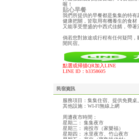
喔！
貼心早餐
我們所提供的早餐都是集集的特有
健康把關，皆取用有機養生的食材
又能享受豐盛的中西式佳餚，帶著
倘若您對旅途或行程有任何疑問，歡迎
閒民宿。
點選或掃描QR加入LINE
LINE ID：b3358605
民宿資訊
服務項目：集集住宿、提供免費桌
其他設施：WI-FI無線上網
周遭夜市時間：
星期二： 集集夜市
星期三： 南投市（家樂福）
星期四： 水里夜市、竹山夜市