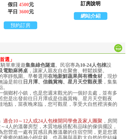
訂房說明
假日
4500
元
平日
3600
元
網站介紹
預約訂房
首選」
可騎單車漫遊
集集綠色隧道
。民宿專為
10-24人包棟
設
及電動麻將桌
，讓家人
親友自在聚會、輕鬆娛樂。
的寧靜氛圍。早餐選用
在地新鮮蔬果與有機食材
，現炒
無論是前往
日月潭、信義賞梅、星月天空觀夜景
，集集
點。
一個鄉村小鎮，也是您週末觀光的一個好去處，並有多
若您是出發前往日月潭或是信義賞梅、星月天空觀夜
佳地點，當夜晚來臨，您可觀星，享受大自然裡演奏的
」
適合10～12人或24人包棟開同學會及家人團聚
，房間
2～4人的溫馨房型，木質地板搭配有品味的傢俱擺設，
為您營造一處有質感且典雅溫馨的住宿空間，更是您選
了療癒的精神小樹盆栽，也高興與喜歡大自然的您結緣