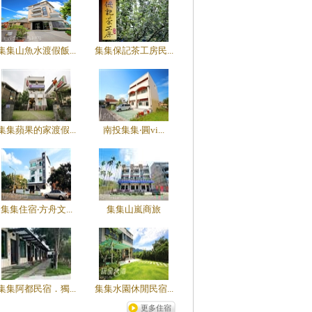
集集山魚水渡假飯...
集集保記茶工房民...
集集蘋果的家渡假...
南投集集‧圓vi...
集集住宿‧方舟文...
集集山嵐商旅
集集阿都民宿．獨...
集集水園休閒民宿...
更多住宿