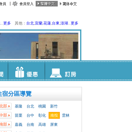
會員
會員登入
水
...
更多
其他：
台北
,
宜蘭
,
花蓮
,
台東
,
澎湖
...
更多
住宿分區導覽
北部
基隆
台北
桃園
新竹
中部
苗栗
台中
彰化
南投
雲林
南部
嘉義
台南
高雄
屏東