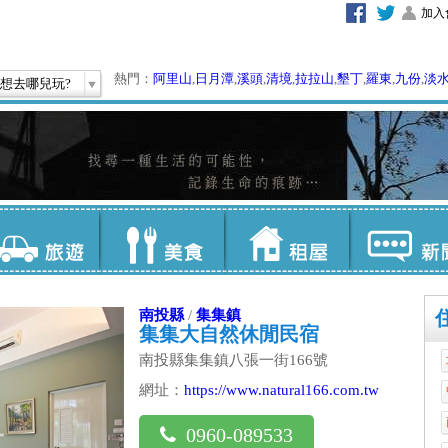
加入
熱門：
阿里山
,
日月潭
,
溪頭
,
清境
,
拉拉山
,
墾丁
,
羅東
,
九份
,
淡
想去哪兒玩?
南投縣
/
集集鎮
集集大自然休閒民宿
南投縣集集鎮八張一街166號
網址：
https://www.natural166.com.tw
0960-089533