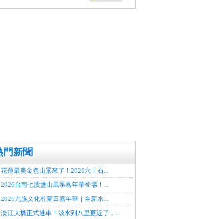
熱門新聞
花蓮最美金色山景來了！2026六十石...
2026台南七股鹽山風箏嘉年華登場！...
2026九族文化村夏日嘉年華｜全新水...
淡江大橋正式通車！淡水到八里更近了，...