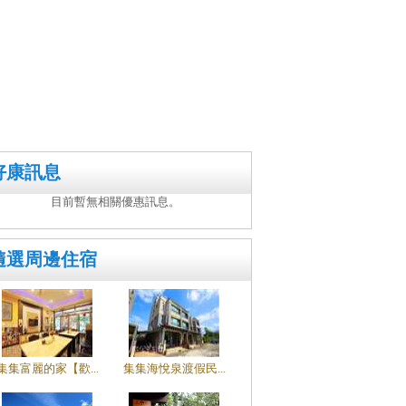
好康訊息
目前暫無相關優惠訊息。
隨選周邊住宿
集集富麗的家【歡...
集集海悅泉渡假民...