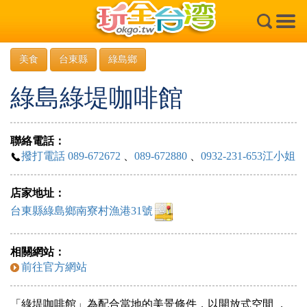
×
美食
台東縣
綠島鄉
綠島綠堤咖啡館
聯絡電話：
撥打電話 089-672672
、
089-672880
、
0932-231-653江小姐
店家地址：
台東縣綠島鄉南寮村漁港31號
相關網站：
前往官方網站
「綠堤咖啡館」為配合當地的美景條件，以開放式空間 ，