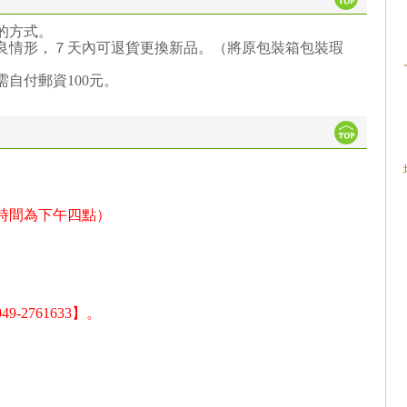
的方式。
良情形，７天內可退貨更換新品。（將原包裝箱包裝瑕
需自付郵資100元。
時間為下午四點）
2761633】。