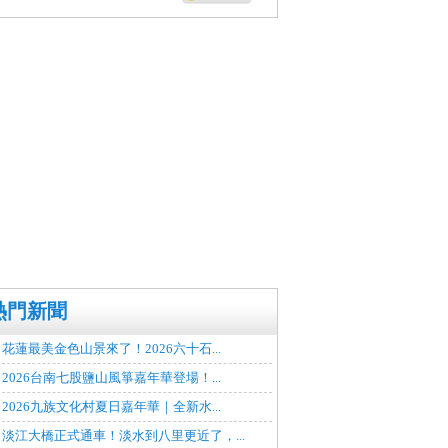
熱門新聞
花蓮最美金色山景來了！2026六十石...
2026台南七股鹽山風箏嘉年華登場！...
2026九族文化村夏日嘉年華｜全新水...
淡江大橋正式通車！淡水到八里更近了，...