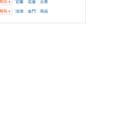
東部
宜蘭
花蓮
台東
離島
澎湖
金門
馬祖