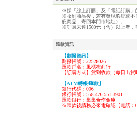
※採「線上訂購」及「電話訂購」
※收到商品後，若有發現瑕疵或不
疪商品，寄回本門市地址）。
※訂購未達1500元（含）以上者，
匯款資訊
【劃撥資訊】
劃撥帳號：22528026
匯款戶名：風櫃梅商行
【訂購方式】貨到收款（每日出貨
【ATM轉帳/匯款】
銀行代碼：006
銀行帳號：558-476-551-3901
匯款銀行：集集合作金庫
※匯款後請務必來電確認【電話：049-