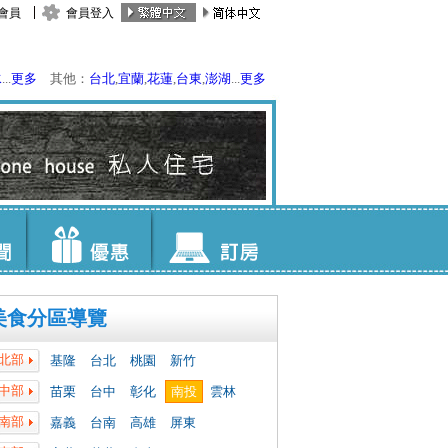
會員
會員登入
水
...
更多
其他：
台北
,
宜蘭
,
花蓮
,
台東
,
澎湖
...
更多
美食分區導覽
北部
基隆
台北
桃園
新竹
中部
苗栗
台中
彰化
南投
雲林
南部
嘉義
台南
高雄
屏東