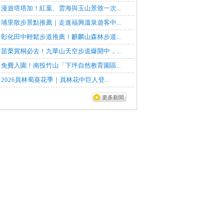
漫遊塔塔加！紅葉、雲海與玉山景致一次...
埔里散步景點推薦｜走進福興溫泉遊客中...
彰化田中輕鬆步道推薦！麒麟山森林步道...
苗栗賞桐必去！九華山天空步道爆開中，...
免費入園！南投竹山「下坪自然教育園區...
2026員林蜀葵花季｜員林花中巨人登...
更多新聞