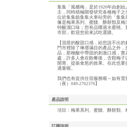
集集「風櫃梅」是於1920年由創
主，同時積極開發研究各種梅子之
位於集集鎮集集火車站旁的「集集
像是梅果系列、蜜餞、酥餅類及梅
特酸溜口味；您有品嚐過水蜜桃、
市部」歡迎您前來試吃選購。
【混搭的酸甜口感．給您說不出的
門市裡除了琳瑯滿目的產品之外，
品，那種酸中帶甜的刺激口感，實
處，許多人會在飽餐後，含顆梅子
開胃、提振食慾的效果。在此也要
適量喔。
我們也有提供住宿服務喔～如有需要，
（夜）049-2762376】
產品說明
項目：梅果系列、蜜餞、酥餅類、
訂購說明