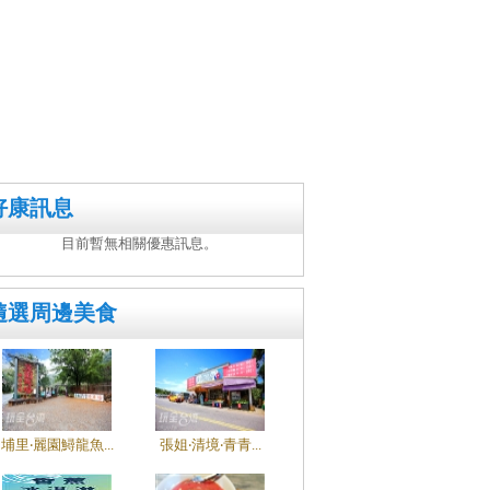
好康訊息
目前暫無相關優惠訊息。
隨選周邊美食
埔里‧麗園鱘龍魚...
張姐‧清境‧青青...