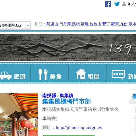
加入
熱門：
阿里山
,
日月潭
,
溪頭
,
清境
,
拉拉山
,
墾丁
,
羅東
,
九份
,
淡
想去哪兒玩?
南投縣
/
集集鎮
集集風櫃梅門市部
南投縣集集鎮吳厝里東站巷1號(集集火
車站旁)
網址：
http://plumshop.okgo.tw