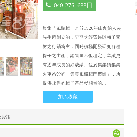
049-2761633日
集集「風櫃梅」是於1920年由創始人吳
先生所創立的，早期之經營是以梅子素
材之行銷為主，同時積極開發研究各種
梅子之生產，銷售量不但穩定，業績更
有逐年成長的好成績。位於集集鎮集集
火車站旁的「集集風櫃梅門市部」，所
提供販售的梅子產品就相當的...
加入收藏
款資訊