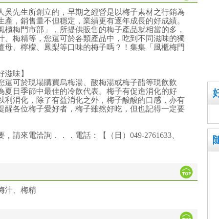
始人吳先生所創立的，早期之經營是以梅子素材之行銷為
生產，銷售量不但穩定，業績更有逐年成長的好成績。
風櫃梅門市部」，所提供販售的梅子產品就相當的多，
汁、梅精等，您還可於各類產品中，吃到不同滋味的獨
薑母、檸檬、鳳梨等口味的梅子嗎？！集集「風櫃梅門
好滋味】
您還可於現場購買烏梅湯、酸梅湯或梅子醋等現飲飲
為夏日季節中最佳的冷飲代表。梅子有促進消化的好
以利消化，除了有益消化之外，梅子酸酸的口感，亦有
提醒各位梅子愛好者，梅子雖然好吃，但也記得一定要
請來電洽詢．．．電話：【（日）049-2761633、
梅汁、梅精