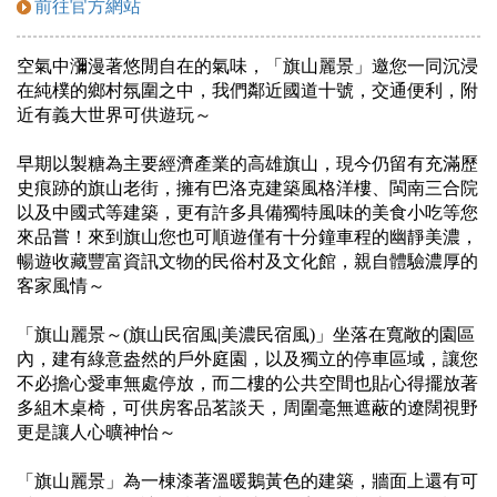
前往官方網站
空氣中瀰漫著悠閒自在的氣味，「旗山麗景」邀您一同沉浸
在純樸的鄉村氛圍之中，我們鄰近國道十號，交通便利，附
近有義大世界可供遊玩～
早期以製糖為主要經濟產業的高雄旗山，現今仍留有充滿歷
史痕跡的旗山老街，擁有巴洛克建築風格洋樓、閩南三合院
以及中國式等建築，更有許多具備獨特風味的美食小吃等您
來品嘗！來到旗山您也可順遊僅有十分鐘車程的幽靜美濃，
暢遊收藏豐富資訊文物的民俗村及文化館，親自體驗濃厚的
客家風情～
「旗山麗景～(旗山民宿風|美濃民宿風)」坐落在寬敞的園區
內，建有綠意盎然的戶外庭園，以及獨立的停車區域，讓您
不必擔心愛車無處停放，而二樓的公共空間也貼心得擺放著
多組木桌椅，可供房客品茗談天，周圍毫無遮蔽的遼闊視野
更是讓人心曠神怡～
「旗山麗景」為一棟漆著溫暖鵝黃色的建築，牆面上還有可