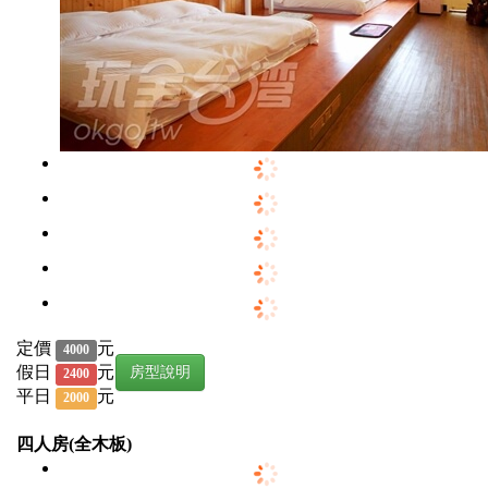
定價
元
4000
假日
元
房型說明
2400
平日
元
2000
四人房(全木板)