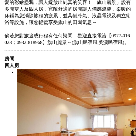
愛的彩繪塗鴉，讓人綻放出純真的笑容！「旗山麗景」設有
多間雙人及四人房，寬敞舒適的房間讓人備感溫馨，柔暖的
床鋪為您消除旅程的疲累，並具備冷氣、液晶電視及獨立衛
浴等設施，讓您輕鬆享受旗山的田園氣息～
倘若您對旅途或行程有任何疑問，歡迎直接電洽【0977-016
028；0932-818968】旗山麗景～(旗山民宿風|美濃民宿風)。
房間
四人房