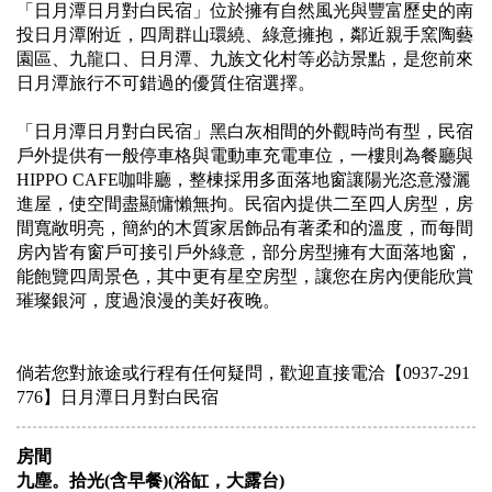
「日月潭日月對白民宿」位於擁有自然風光與豐富歷史的南
投日月潭附近，四周群山環繞、綠意擁抱，鄰近親手窯陶藝
園區、九龍口、日月潭、九族文化村等必訪景點，是您前來
日月潭旅行不可錯過的優質住宿選擇。
「日月潭日月對白民宿」黑白灰相間的外觀時尚有型，民宿
戶外提供有一般停車格與電動車充電車位，一樓則為餐廳與
HIPPO CAFE咖啡廳，整棟採用多面落地窗讓陽光恣意潑灑
進屋，使空間盡顯慵懶無拘。民宿內提供二至四人房型，房
間寬敞明亮，簡約的木質家居飾品有著柔和的溫度，而每間
房內皆有窗戶可接引戶外綠意，部分房型擁有大面落地窗，
能飽覽四周景色，其中更有星空房型，讓您在房內便能欣賞
璀璨銀河，度過浪漫的美好夜晚。
倘若您對旅途或行程有任何疑問，歡迎直接電洽【0937-291
776】日月潭日月對白民宿
房間
九塵。拾光(含早餐)(浴缸，大露台)