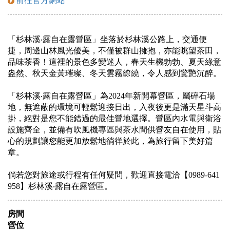
前往官方網站
「杉林溪‧露自在露營區」坐落於杉林溪公路上，交通便
捷，周邊山林風光優美，不僅被群山擁抱，亦能眺望茶田，
品味茶香！這裡的景色多變迷人，春天生機勃勃、夏天綠意
盎然、秋天金黃璀璨、冬天雲霧繚繞，令人感到驚艷沉醉。
「杉林溪‧露自在露營區」為2024年新開幕營區，屬碎石場
地，無遮蔽的環境可輕鬆迎接日出，入夜後更是滿天星斗高
掛，絕對是您不能錯過的最佳營地選擇。營區內水電與衛浴
設施齊全，並備有吹風機專區與茶水間供營友自在使用，貼
心的規劃讓您能更加放鬆地徜徉於此，為旅行留下美好篇
章。
倘若您對旅途或行程有任何疑問，歡迎直接電洽【0989-641
958】杉林溪‧露自在露營區。
房間
營位