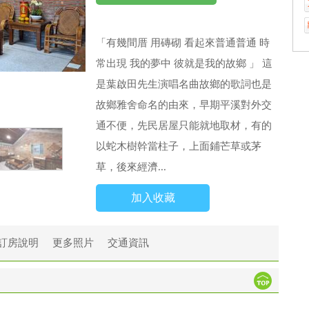
「有幾間厝 用磚砌 看起來普通普通 時
常出現 我的夢中 彼就是我的故鄉 」 這
是葉啟田先生演唱名曲故鄉的歌詞也是
故鄉雅舍命名的由來，早期平溪對外交
通不便，先民居屋只能就地取材，有的
以蛇木樹幹當柱子，上面鋪芒草或茅
草，後來經濟...
加入收藏
訂房說明
更多照片
交通資訊