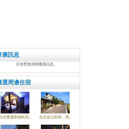
好康訊息
目前暫無相關優惠訊息。
隨選周邊住宿
台北雙溪幸福民宿...
台北金山民宿．璞...