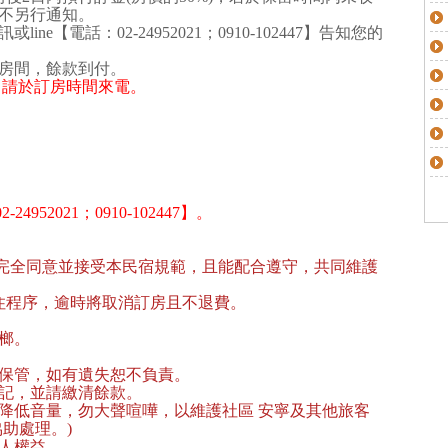
不另行通知。
e【電話：02-24952021；0910-102447】告知您的
房間，餘款到付。
00，請於訂房時間來電。
52021；0910-102447】。
完全同意並接受本民宿規範，且能配合遵守，共同維護
住程序，逾時將取消訂房且不退費。
榔。
善保管，如有遺失恕不負責。
登記，並請繳清餘款。
0前，請降低音量，勿大聲喧嘩，以維護社區 安寧及其他旅客
助處理。)
他人權益。