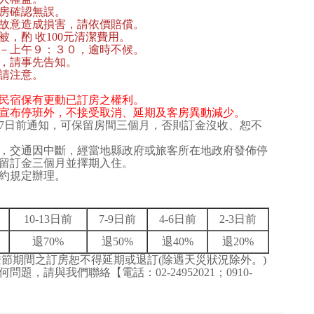
訂房確認無誤。
為故意造成損害，請依價賠償。
，酌 收100元清潔費用。
０－上午９：３０，逾時不候。
，請事先告知。
請注意。
民宿保有更動已訂房之權利。
宣布停班外，不接受取消、延期及客房異動減少。
7日前通知，可保留房間三個月，否則訂金沒收、恕不
，交通因中斷，經當地縣政府或旅客所在地政府發佈停
留訂金三個月並擇期入住。
約規定辦理。
10-13日前
7-9日
前
4-6日
前
2-3日
前
退70%
退50%
退40%
退20%
天燈節期間之訂房恕不得延期或退訂(除遇天災狀況除外。)
，請與我們聯絡【電話：02-24952021；0910-