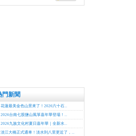
熱門新聞
花蓮最美金色山景來了！2026六十石...
2026台南七股鹽山風箏嘉年華登場！...
2026九族文化村夏日嘉年華｜全新水...
淡江大橋正式通車！淡水到八里更近了，...