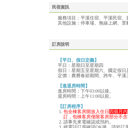
民宿資訊
服務項目：平溪住宿、平溪民宿、
其他設施：停車場、無線上網、景
訂房說明
【平日、假日定義】
平日：星期日至星期四
假日：星期五至星期六、國定假日
定價：農曆春節期間、跨年、平溪
【進退房時間】
進房時間：下午03:00以後。
退房時間：上午11:00以前。
【訂房程序】
包全棟客房開放入住日
四個月內
訂，包棟客房僅限客房部分不含
請事先來電確認或預約。
經電話訂房確認OK後，請於訂房