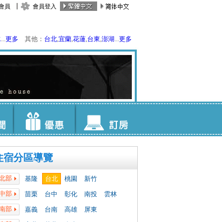
會員
會員登入
水
...
更多
其他：
台北
,
宜蘭
,
花蓮
,
台東
,
澎湖
...
更多
住宿分區導覽
北部
基隆
台北
桃園
新竹
中部
苗栗
台中
彰化
南投
雲林
南部
嘉義
台南
高雄
屏東