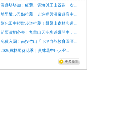
漫遊塔塔加！紅葉、雲海與玉山景致一次...
埔里散步景點推薦｜走進福興溫泉遊客中...
彰化田中輕鬆步道推薦！麒麟山森林步道...
苗栗賞桐必去！九華山天空步道爆開中，...
免費入園！南投竹山「下坪自然教育園區...
2026員林蜀葵花季｜員林花中巨人登...
更多新聞