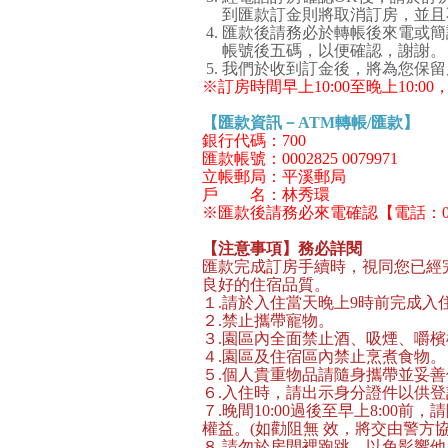
到匯款訂金則將取消訂房，並且
匯款後請務必於轉帳後來電或簡訊或lin
帳號後五碼，以便確認，謝謝。
我們於收到訂金後，將為您保留
※訂房時間早上10:00至晚上10:
【匯款資訊－ATM轉帳/匯款】
銀行代碼：700
匯款帳號：0002825 0079971
立帳郵局：平溪郵局
戶 名：林秀環
※匯款後請務必來電確認【電話：02-249
【注意事項】
務必詳閱
匯款完成訂房手續時，視同您已經
良好的住宿品質。
１.請於入住當天晚上9時前完成入
２.禁止攜帶寵物。
３.園區內全面禁止酒、吸煙、嚼檳
４.園區及住宿區內禁止烹煮食物。
５.個人貴重物品請隨身攜帶並妥
６.入住時，請出示身分證件以供
７.晚間10:00過後至早上8:0
權益。(如勸阻無 效，將交由警方協
８.請勿於房間裡跑跳，以免影響