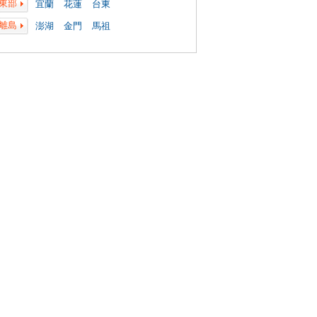
東部
宜蘭
花蓮
台東
離島
澎湖
金門
馬祖