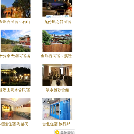
金瓜石民宿～石山...
九份風之谷民宿
十分寮天燈民宿福...
金瓜石民宿～溪邊...
雙溪山明水舍民宿...
淡水雅歌會館
福隆住宿‧海都民...
台北住宿 旅行邦...
更多住宿