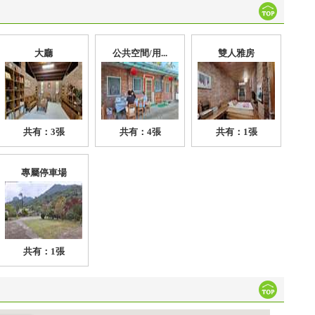
大廳
公共空間/用...
雙人雅房
共有：3張
共有：4張
共有：1張
專屬停車場
共有：1張