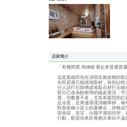
店家簡介
「有幾間厝 用磚砌 看起來普通普通
這是葉啟田先生演唱名曲故鄉的歌
先民居屋只能就地取材，有的以蛇
分人請打石師傅就地取石材打石砌
部分已改為較耐用的鐵皮屋頂，平
屋，但數量不多，尤其有庭院的紅
足珍貴，且周邊環境清幽寧靜，每
對面俗稱小富士的薯榔尖，傍晚在
宿舍區，皇宮，台陽平溪招待所，
行動，歡迎你來距菁桐火車站不遠