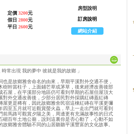
房型說明
定價
3200
元
訂房說明
假日
2800
元
平日
2600
元
網站介紹
 時常出現 我的夢中 彼就是我的故鄉 」
詞也是故鄉雅舍命名的由來，早期平溪對外交通不便，
木樹幹當柱子，上面鋪芒草或茅草，後來經濟改善後部
成石屋，在平溪部分地區仍可看到早期的石屋但屋頂大
溪對外交通改善後，少部分居民對外採購紅磚蓋紅磚
磚屋更是稀有，因此故鄉雅舍民宿這棟紅磚在平溪更彌
年四至五月就可近觀賞螢火蟲，早上一走出門就可看到
門前馬路可觀賞夕陽之美，周邊更有充滿故事性的日式
石砌百年土地公廟，說到這裏你是否心動了，心動不如
的故鄉雅舍體驗不同的山居聽聽平溪豐富的文化故事。