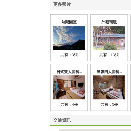
更多照片
熱鬧園區
外觀環境
共有：3張
共有：13張
日式雙人套房...
溫馨四人套房...
共有：4張
共有：3張
交通資訊