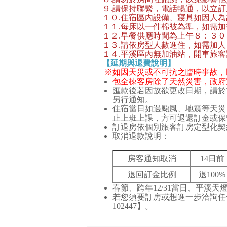
９.請保持聯繫，電話暢通，以立
１０.住宿區內設備、寢具如因人
１１.每床以一件棉被為準，如需加被
１２.早餐供應時間為上午８：３
１３.
請依房型人數進住，如需加人
１４.
平溪區內無加油站，開車旅客
【延期與退費說明】
※如因天災或不可抗之臨時事故，
包全棟客房除了天然災害，政府
匯款後若因故欲更改日期，請於
另行通知。
住宿當日如遇颱風、地震等天災
止上班上課，方可退還訂金或保
訂退房依個別旅客訂房定型化契
取消退款說明：
房客通知取消
14日前
退回訂金比例
退100%
春節、跨年12/31當日、平溪
若您須要訂房或想進一步洽詢任何問題
102447】。