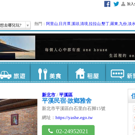
加入
熱門：
阿里山
,
日月潭
,
溪頭
,
清境
,
拉拉山
,
墾丁
,
羅東
,
九份
,
淡
想去哪兒玩?
新北市
/
平溪區
平溪民宿‧故鄉雅舍
新北市平溪區白石里白石脚15號
網址：
https://yashe.ego.tw
02-24952021