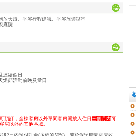
施放天燈、平溪行程建議、平溪旅遊諮詢
觀庭院
及連續假日
天燈節活動前晚及當日
可預訂，全棟客房以外單問客房開放入住日
三個月內
可
客房以外的其他區域。
後2日內預付訂金(房價的50%)，若於保留時間內未收