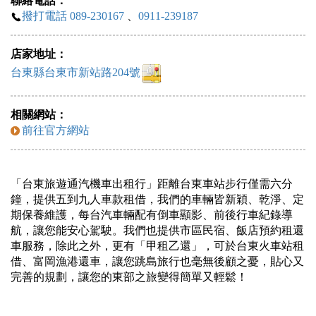
聯絡電話：
撥打電話 089-230167
、
0911-239187
店家地址：
台東縣台東市新站路204號
相關網站：
前往官方網站
「台東旅遊通汽機車出租行」距離台東車站步行僅需六分
鐘，提供五到九人車款租借，我們的車輛皆新穎、乾淨、定
期保養維護，每台汽車輛配有倒車顯影、前後行車紀錄導
航，讓您能安心駕駛。我們也提供市區民宿、飯店預約租還
車服務，除此之外，更有「甲租乙還」，可於台東火車站租
借、富岡漁港還車，讓您跳島旅行也毫無後顧之憂，貼心又
完善的規劃，讓您的東部之旅變得簡單又輕鬆！