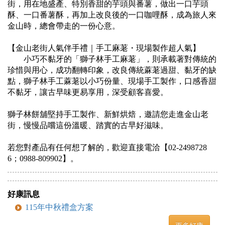
街，用在地盛產、特別香甜的芋頭與番薯，做出一口芋頭
酥、一口番薯酥，再加上改良後的一口咖哩酥，成為旅人來
金山時，總會帶走的一份心意。
【金山老街人氣伴手禮｜手工麻荖・現場製作超人氣】
小巧不黏牙的「獅子林手工麻荖」，則承載著對傳統的
珍惜與用心，成功翻轉印象，改良傳統蔴荖過甜、黏牙的缺
點，獅子林手工蔴荖以小巧份量、現場手工製作，口感香甜
不黏牙，讓古早味更易享用，深受顧客喜愛。
獅子林餅舖堅持手工製作、新鮮烘焙，邀請您走進金山老
街，慢慢品嚐這份溫暖、踏實的古早好滋味。
若您對產品有任何想了解的，歡迎直接電洽【02-2498728
6；0988-809902】。
好康訊息
115年中秋禮盒方案