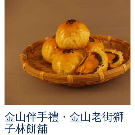
金山伴手禮・金山老街獅
子林餅舖