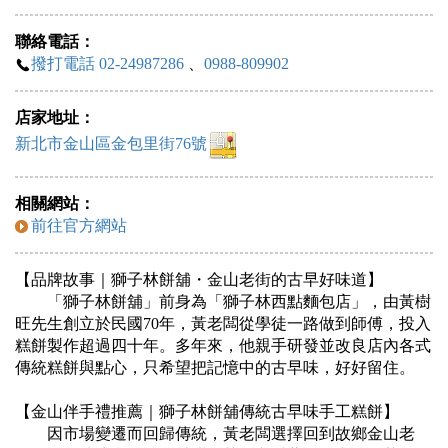
聯絡電話：
撥打電話 02-24987286
、
0988-809902
店家地址：
新北市金山區金包里街76號
相關網站：
前往官方網站
【品牌故事｜獅子林餅舖・金山老街的古早好味道】
「獅子林餅舖」前身為「獅子林西點麵包店」，由黃樹
旺先生創立於民國70年，黃老闆從學徒一路做到師傅，投入
糕餅製作超過四十年。多年來，他親手研發並改良店內各式
傳統糕餅與點心，只希望把記憶中的古早味，好好留住。
【金山伴手禮推薦｜獅子林餅舖傳統古早味手工糕餅】
因市場變遷而回歸傳統，黃老闆選擇回到故鄉金山老