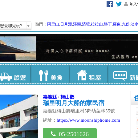
加入
熱門：
阿里山
,
日月潭
,
溪頭
,
清境
,
拉拉山
,
墾丁
,
羅東
,
九份
,
淡
想去哪兒玩?
嘉義縣
/
梅山鄉
瑞里明月大船的家民宿
嘉義縣梅山鄉瑞里村5鄰幼葉林55號
網址：
https://www.moonshiphome.com
05-2501626