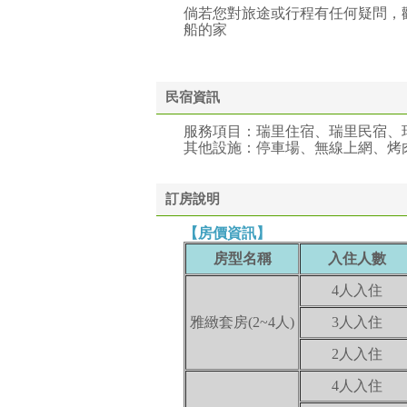
倘若您對旅途或行程有任何疑問，歡迎直接
船的家
民宿資訊
服務項目：瑞里住宿、瑞里民宿、
其他設施：停車場、無線上網、烤
訂房說明
【房價資訊】
房型名稱
入住人數
4人入住
雅緻套房(2~4人)
3人入住
2人入住
4人入住