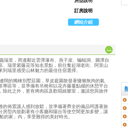
房型說明
訂房說明
網站介紹
嘉義瑞里，周邊鄰近雲潭瀑布、燕子崖、蝙蝠洞、圓潭自
區、瑞里紫藤花等知名景點，前往奮起湖老街、阿里山
來到瑞里感受山林魅力的最佳住宿選擇。
地遼闊的獨棟別墅莊園，草皮庭園散發著慵懶無拘的氣
茶專區等，並準備有吊椅和以花卉藤蔓點綴的休憩平台
，除此之外，更有烤肉區及歡唱娛樂室，邀請您與旅伴
雅的佈置讓人感到放鬆，並準備著齊全的備品呵護著旅
分房型內規劃著有小客廳和陽台等使空間更加多變，讓
大船的家」內，享受難得的美好時光。