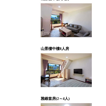
山景樓中樓8人房
雅緻套房(2～4人)