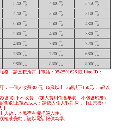
5200元
4300元
3450元
4200元
3500元
3100元
6600元
5600元
4800元
5600元
4600元
3800元
4600元
3600元
3200元
7800元
7200元
6600元
9600元
8800元
8000元
請直接洽詢【電話：05-2501626 或 Line ID：
訂，一個人收費300元（6歲以上12歲以下150元，5歲以
、5歲(含)以下不收費，(加人費用僅含早餐，不包含晚餐)。
13歲(含)以上視為成人；請依入住人數訂房，【山景樓中
人】。
超出人數，本民宿有權拒絕入住。
有誤植或變動，請以電話報價為準。