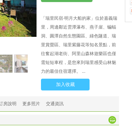
「瑞里民宿‧明月大船的家」位於嘉義瑞
里，周邊鄰近雲潭瀑布、燕子崖、蝙蝠
洞、圓潭自然生態園區、綠色隧道、瑞
里賞螢區、瑞里紫藤花等知名景點，前
往奮起湖老街、阿里山森林遊樂區也僅
需短短車程，是您來到瑞里感受山林魅
力的最佳住宿選擇。 ...
加入收藏
訂房說明
更多照片
交通資訊