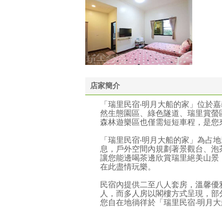
店家簡介
「瑞里民宿‧明月大船的家」位於
然生態園區、綠色隧道、瑞里賞螢
森林遊樂區也僅需短短車程，是您
「瑞里民宿‧明月大船的家」為占
息，戶外空間內規劃著景觀台、泡
讓您能邊喝茶邊欣賞瑞里絕美山景
在此盡情玩樂。
民宿內提供二至八人套房，溫馨優
人，而多人房以閣樓方式呈現，部
您自在地徜徉於「瑞里民宿‧明月