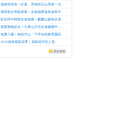
漫遊塔塔加！紅葉、雲海與玉山景致一次...
埔里散步景點推薦｜走進福興溫泉遊客中...
彰化田中輕鬆步道推薦！麒麟山森林步道...
苗栗賞桐必去！九華山天空步道爆開中，...
免費入園！南投竹山「下坪自然教育園區...
2026員林蜀葵花季｜員林花中巨人登...
更多新聞