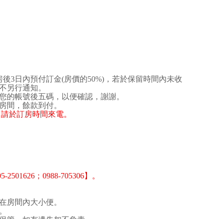
後3日內預付訂金(房價的50%)，若於保留時間內未收
不另行通知。
您的帳號後五碼，以便確認，謝謝。
房間，餘款到付。
00，請於訂房時間來電。
1626；0988-705306】。
在房間內大小便。
。