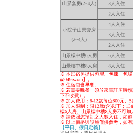
山景套房(2~4人)
3人入住
2人入住
4人入住
小院子山景套房
3人入住
(2~4人)
2人入住
山景樓中樓6人房
6人入住
山景樓中樓8人房
8人入住
※ 本民宿另提供包層、包棟、包場服務，
@049rszom】。
※ 住宿包含早餐。
※ 若需要晚餐，須於來電訂
房時預
下不收費）。
※ 加人費用：6-12歲每位600元
※ 加人限制：限12歲(含)以下；
樓6人房、山景樓中樓8人房不可加
※ 請依照您預訂之人數入住，如
※ 以上價格與設施僅供參考，如
【平日、假日定義】
平日定義：週日至週五