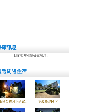
好康訊息
目前暫無相關優惠訊息。
隨選周邊住宿
山城客棧阿本的家...
嘉義曠野民宿