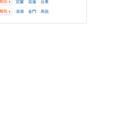
東部
宜蘭
花蓮
台東
離島
澎湖
金門
馬祖