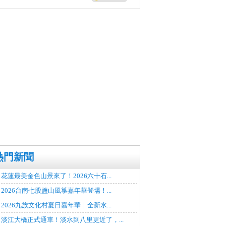
熱門新聞
花蓮最美金色山景來了！2026六十石...
2026台南七股鹽山風箏嘉年華登場！...
2026九族文化村夏日嘉年華｜全新水...
淡江大橋正式通車！淡水到八里更近了，...