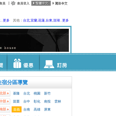
會員
會員登入
水
...
更多
其他：
台北
,
宜蘭
,
花蓮
,
台東
,
澎湖
...
更多
住宿分區導覽
北部
基隆
台北
桃園
新竹
中部
苗栗
台中
彰化
南投
雲林
南部
嘉義
台南
高雄
屏東