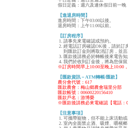
假日定義：週六及連休假日前一晚
【進退房時間】
進房時間：下午03:00以後。
退房時間：上午11:00以前。
【訂房程序】
請事先來電確認或預約。
經電話訂房確認OK後，請於訂房
到匯款訂金則將取消訂房，並且
匯款後請務必於轉帳後來電告知
我們於收到訂金後，將為您保留
※訂房時間早上10:00至晚上10:
【匯款資訊－ATM轉帳/匯款】
農分會代號：617
匯款農會：梅山鄉農會瑞里分部
匯款帳號
：00600220156410
匯款戶名：游博榮
※匯款後請務必來電確認【電話：05-250
【注意事項】
可攜帶寵物，但不能上床活動或
室內全面禁止酒、吸煙、嚼檳榔