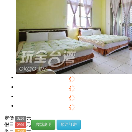
定價
元
3200
假日
元
房型說明
預約訂房
2900
平日
元
2500