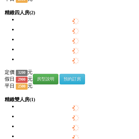
精緻四人房(2)
定價
元
3200
假日
元
房型說明
預約訂房
2900
平日
元
2500
精緻雙人房(1)