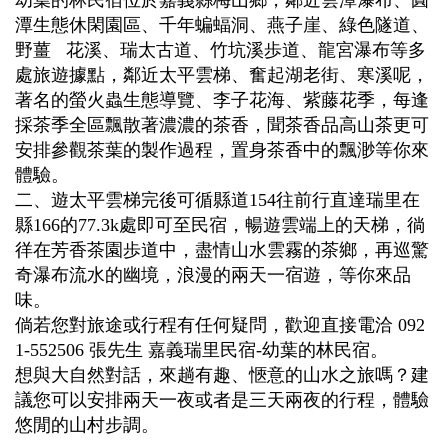
幼葉的林民宿位於嘉義縣梅山鄉，鄰近雲潭瀑布、圓
潭生態休閑園區、千年蝙蝠洞、燕子崖、綠色隧道、
野薑 花溪、瑞太古道、竹坑溪歩道、龍宮瀑布等多
處旅遊據點，鄰近太平雲梯、奮起湖老街、寒溪呢，
著名的螢火蟲生態導覽、李子花海、紫藤花季，每逢
採茶季全區飄散著濃濃的茶香，聞茶香品高山茶更可
安排參觀茶葉的製作過程，置身茶香中的飄渺等你來
體驗。
二、遊太平雲梯完後可循縣道154往前行直達瑞里在
縣166的77.3k處即可至民宿，暢遊雲端上的天梯，徜
徉在芳香茶園歩道中，盡情山水雲霧的茶鄉，再巡驚
奇瀑布流水的幽境，浪漫的兩天一宿遊，等你來品
味。
倘若您對旅途或行程有任何疑問，歡迎直接電洽 092
1-552506 張先生 嘉義瑞里民宿-幼葉的林民宿。
想與大自然對話，來趟有趣、愜意的山水之旅嗎？建
議您可以安排兩天一夜或者是三天兩夜的行程，體驗
悠閒的山村步調。