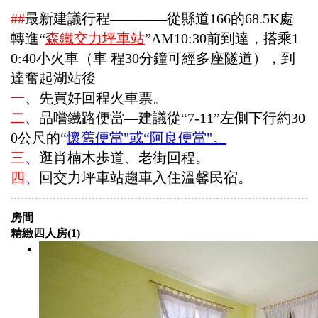
##
最新建議行程————從縣道166的68.5K處
轉進“
森鐵交力坪車站
”AM10:30前到達，搭乘1
0:40小火車（車 程30分鐘可經多座隧道），到
達奮起湖站後
一
、先買好回程火車票。
二
、品嚐鐵路便當—建議從“7-11”左側下行約30
0公尺的“
懷舊便當"或“阿良便當"。
三
、
逛肖楠木歩道、老街回程。
四
、
回交力坪車站趨車入住溫馨民宿。
房間
精緻四人房(1)