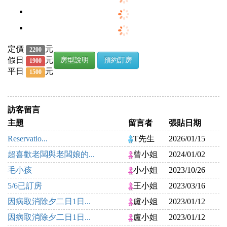
定價
元
2200
假日
元
房型說明
預約訂房
1900
平日
元
1500
訪客留言
主題
留言者
張貼日期
Reservatio...
T先生
2026/01/15
超喜歡老闆與老闆娘的...
曾小姐
2024/01/02
毛小孩
小小姐
2023/10/26
5/6已訂房
王小姐
2023/03/16
因病取消除夕二日1日...
盧小姐
2023/01/12
因病取消除夕二日1日...
盧小姐
2023/01/12