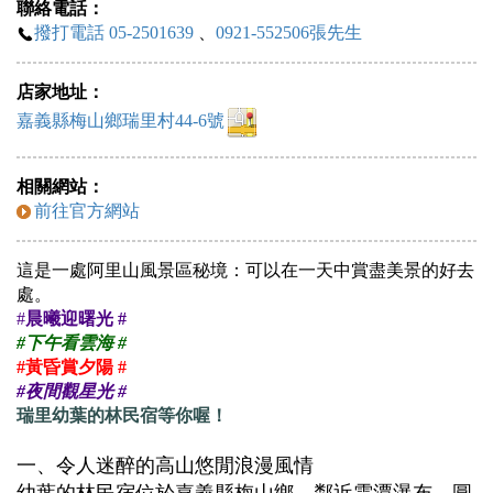
聯絡電話：
撥打電話 05-2501639
、
0921-552506張先生
店家地址：
嘉義縣梅山鄉瑞里村44-6號
相關網站：
前往官方網站
這是一處阿里山風景區秘境：可以在一天中賞盡美景的好去
處。
#
晨曦迎曙光 #
#下午看雲海 #
#黃昏賞夕陽 #
#夜間觀星光 #
瑞里幼葉的林民宿等你喔！
一、令人迷醉的高山悠閒浪漫風情