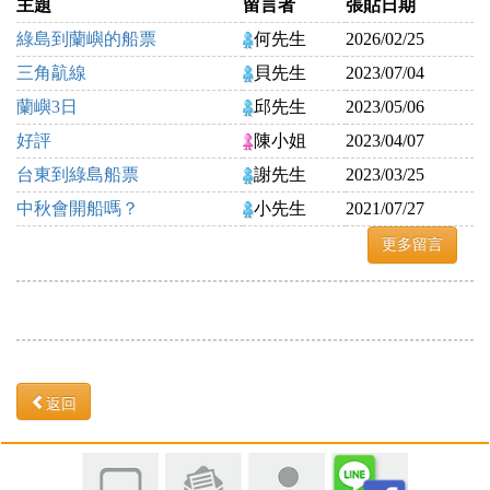
主題
留言者
張貼日期
綠島到蘭嶼的船票
何先生
2026/02/25
三角髚線
貝先生
2023/07/04
蘭嶼3日
邱先生
2023/05/06
好評
陳小姐
2023/04/07
台東到綠島船票
謝先生
2023/03/25
中秋會開船嗎？
小先生
2021/07/27
更多留言
返回