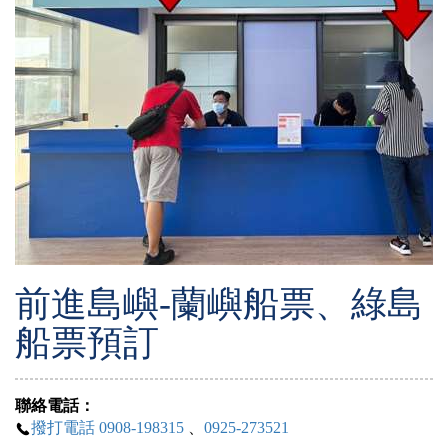
前進島嶼-蘭嶼船票、綠島
船票預訂
聯絡電話：
撥打電話 0908-198315
、
0925-273521