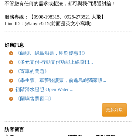
不管您有任何的需求或想法，都可與我們溝通討論！
服務專線：【0908-198315、0925-273521 大飛】
Line ID：@lanyu3215(前面是英文小寫哦)
好康訊息
《蘭嶼、綠島船票，即刻優惠!!!》
《多元支付-行動支付功能上線囉!!!...
《寄車的問題》
《學生票、軍警醫護票，前進島嶼獨家販...
初階潛水證照.Open Water ...
《蘭嶼售票窗口》
更多好康
訪客留言