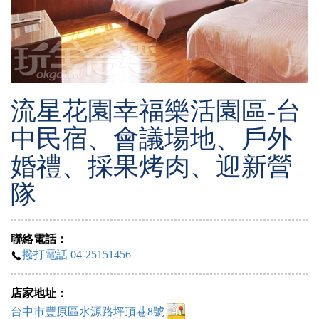
流星花園幸福樂活園區-台
中民宿、會議場地、戶外
婚禮、採果烤肉、迎新營
隊
聯絡電話：
撥打電話 04-25151456
店家地址：
台中市豐原區水源路坪頂巷8號