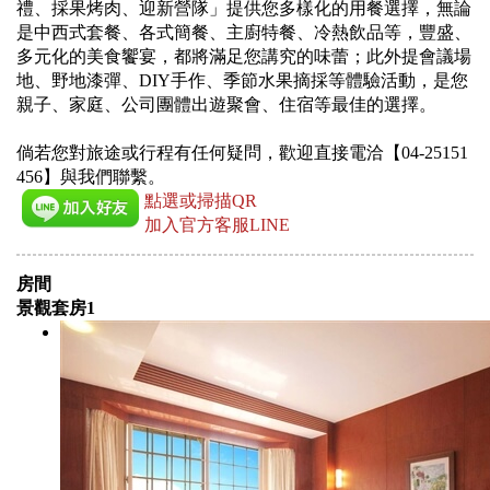
禮、採果烤肉、迎新營隊」提供您多樣化的用餐選擇，無論
是中西式套餐、各式簡餐、主廚特餐、冷熱飲品等，豐盛、
多元化的美食饗宴，都將滿足您講究的味蕾；此外提會議場
地、野地漆彈、DIY手作、季節水果摘採等體驗活動，是您
親子、家庭、公司團體出遊聚會、住宿等最佳的選擇。
倘若您對旅途或行程有任何疑問，歡迎直接電洽【04-25151
456】與我們聯繫。
點選或掃描QR
加入官方客服LINE
房間
景觀套房1