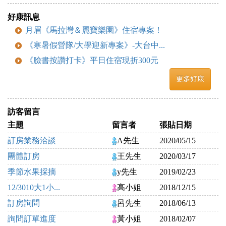
好康訊息
月眉《馬拉灣＆麗寶樂園》住宿專案！
《寒暑假營隊/大學迎新專案》-大台中...
《臉書按讚打卡》平日住宿現折300元
更多好康
訪客留言
主題
留言者
張貼日期
訂房業務洽談
A先生
2020/05/15
團體訂房
王先生
2020/03/17
季節水果採摘
y先生
2019/02/23
12/3010大1小...
高小姐
2018/12/15
訂房詢問
呂先生
2018/06/13
詢問訂單進度
黃小姐
2018/02/07