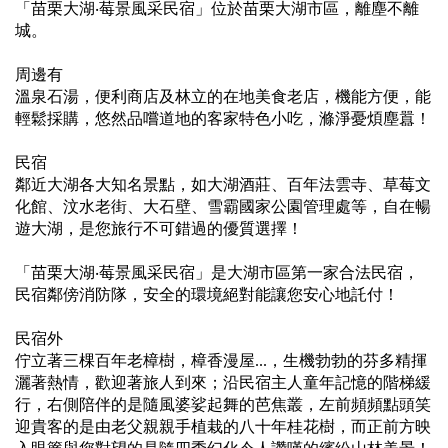
「苗栗大湖‧莓景風采民宿」位於苗栗大湖市區，離塵不離
城。
周邊有
溫泉石湯，便利商店及林立的在地美食老店，機能方便，能
輕鬆採購，悠然品嚐道地的客家特色小吃，滌淨憂煩塵囂！
民宿
鄰近大湖各大知名景點，如大湖酒莊、百年法雲寺、草莓文
化館、汶水老街、大石壁、雪霸國家公園管理處等，自在暢
遊大湖，是您旅行不可錯過的優質選擇！
「苗栗大湖‧莓景風采民宿」是大湖市區第一家合法民宿，
民宿鄰傍消防隊，安全的環境絕對能讓您安心地託付！
民宿外
佇立著三棵百年老樟樹，樟香漫屋...，生機勃勃的芬多精揮
灑著熱情，歡迎著旅人到來；沿民宿主人童年記憶的階梯緩
行，右側陪伴的是隨風婆娑起舞的芭焦叢，左前頻頻點頭笑
迎貴客的是由老父親親手植栽的八十年桂花樹，而正前方映