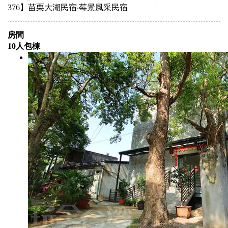
376】苗栗大湖民宿‧莓景風采民宿
房間
10人包棟