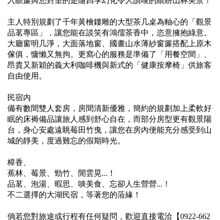
入眼簾與您對望的是隨四季幻化令人讚嘆的繽紛山林美景！
主人特別規劃了千年黃檜鏤雕的大型茶几桌為軸心的「觀景
品茗專區」，讓您能在談笑有鴻儒茶香中，恣意擁抱綠意。
大廳窗明几淨，大面落地窗、國畫山水薄紗窗簾搭配上原木
傢俱，慵懶又無拘。更窩心的服務是準備了「用餐空間」、
昂貴又新穎的義大利咖啡機與新式的「健康按摩椅」供旅客
自由使用。
民宿內
備有數間雙人套房，房間清新優雅，簡約的規劃加上柔軟好
眠的床褥備品讓旅人感到舒心自在，而部分房型更有觀景陽
台，身心安處遠眺莓田竹曳，讓您在房內便能充分感受到山
城的靜美，度過難忘的假期時光。
樟香、
蕉林、莓景、勁竹、閒雲晃...！
品茗、泡湯、暇思、啖美食、忘卻人生營營...！
不二選擇的大湖民宿，等著您的蒞緣！
倘若您對旅途或行程有任何疑問，歡迎直接電洽【0922-662