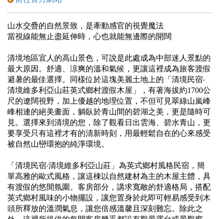
山水交疊的自然景致，是牽動感官的視覺魔法
當視線能無止盡延伸時，心也就能無邊際的開闊
清境地區宜人的高山景色，可說是此處成為中部迷人景點的
最大原因。舒適、涼爽的溫和氣候，更讓這裡成為旅客渡假
避暑的最佳選擇。同樣位於這塊美麗土地上的「清境民宿‧
清境維多利亞山莊英式鄉村渡假木屋」，有著海拔約1700公
尺的遼闊視野，加上優越的地理位置，不但可見翠綠山嵐峰
峰相連的絕美畫面，躺臥於青山間的碧湖之美，更是隨時可
見。選擇來到清境的您，除了觀看日出雲海、碧水青山，更
要享受只有這裡才有的清新時刻，用最輕鬆自在的心來感受
被自然山巒環抱的純淨環境。
「清境民宿‧清境維多利亞山莊」為英式鄉村風格民宿，簡
單高雅的歐式風格，讓這棟以自然建材為主的木屋主體，具
有渡假的悠閒氛圍。客房部分，講求寬敞的舒適格局，搭配
英式鄉村風味的小物擺設，讓您置身於此即可輕易感受到木
頭所釋放的溫潤氣息，讓您倍感溫馨且深刻難忘。除此之