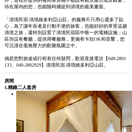
外，這裡所提供的每間客房幾乎都設有觀景露台或景觀窗，
待在屋內的您，也能隨時捕捉到清境的最美畫面。
「清境民宿‧清境維多利亞山莊」的服務不只用心還多了貼
心，為了讓年長者及行動不便的旅客，也能好好的享受這趟
清境之旅，還特別設置了清境民宿區中唯一的電梯設施；山
莊亦設有餐廳，提供用餐服務，更備有卡拉OK和音響，您
可沉浸在毫無壓力的歡樂氛圍之中。
倘若您對旅途或行程有任何疑問，歡迎直接電洽【049-2801
133、049-2802929】清境民宿‧清境維多利亞山莊。
房間
1.精緻二人套房