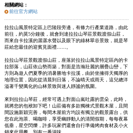
相關網站：
前往官方網站
拉拉山風景特定區上巴陵段旁邊，有條力行產業道路，由此
前往，約莫5分鐘後，就會到達拉拉山琴莊景觀渡假山莊，
而來自卡拉溪的潺潺水聲以及眼下的綠林翠谷景致，就是琴
莊給您最佳的迎賓見面禮……。
拉拉山琴莊景觀渡假山莊，座落於拉拉山風景特定區內的卡
拉部落，山莊依山勢而築，對面是浩瀚壯麗的層疊山巒，下
方則為遊人們夏季的消暑勝地卡拉溪，由於坐擁得天獨厚的
地理位置，因此從清晨到日落，不論晴天或雨天，這兒總洋
溢著千變萬化的山林景致與迷人靜謐的氛圍。
來到拉拉山琴莊，經常可遇上對面山嵐吐露的雲朵，此時，
就將您的包袱卸下吧！山莊備有多款獨棟式景觀木屋，且間
間設施新穎完善，每間木屋前方均設有獨立的觀景露台，供
您在此泡茶、喝咖啡，享受幽靜動人的清閒假期，每每夜幕
低垂，星空閃爍，許多玩家們還會自行準備烤肉食材及小火
鍋來此用餐，別有一番滋味。