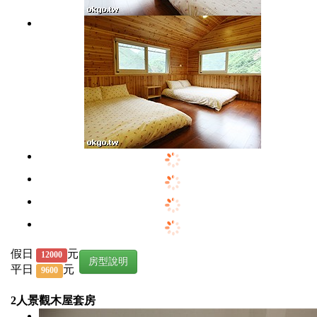
假日
元
12000
房型說明
平日
元
9600
2人景觀木屋套房