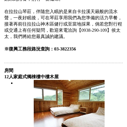
在拉拉山琴莊，伴隨您入眠的是來自卡拉溪天籟般的流水
聲，一夜好眠後，可在琴莊享用我們為您準備的活力早餐，
接著再前往拉拉山神木區健行或至當地採果，倘若您對行程
或交通上有任何疑問，歡迎來電洽詢【0938-290-109】侯太
太，我們將給您最真誠的建議。
※復興工務段路況查詢：03-3822356
房間
12人家庭式獨棟樓中樓木屋