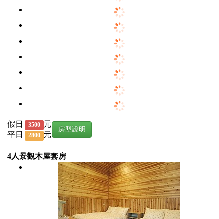
假日
元
3500
房型說明
平日
元
2800
4人景觀木屋套房