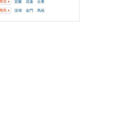
東部
宜蘭
花蓮
台東
離島
澎湖
金門
馬祖