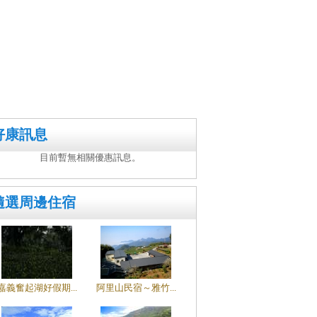
好康訊息
目前暫無相關優惠訊息。
隨選周邊住宿
嘉義奮起湖好假期...
阿里山民宿～雅竹...