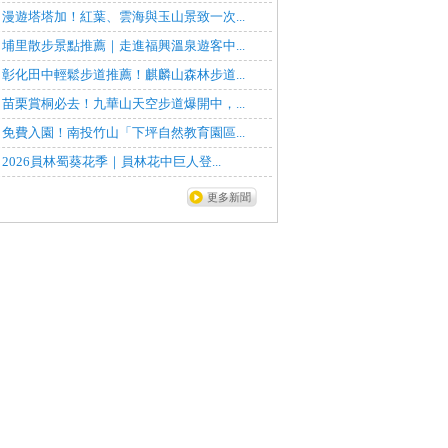
漫遊塔塔加！紅葉、雲海與玉山景致一次...
埔里散步景點推薦｜走進福興溫泉遊客中...
彰化田中輕鬆步道推薦！麒麟山森林步道...
苗栗賞桐必去！九華山天空步道爆開中，...
免費入園！南投竹山「下坪自然教育園區...
2026員林蜀葵花季｜員林花中巨人登...
更多新聞