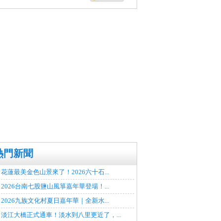
熱門新聞
花蓮最美金色山景來了！2026六十石...
2026台南七股鹽山風箏嘉年華登場！...
2026九族文化村夏日嘉年華｜全新水...
淡江大橋正式通車！淡水到八里更近了，...