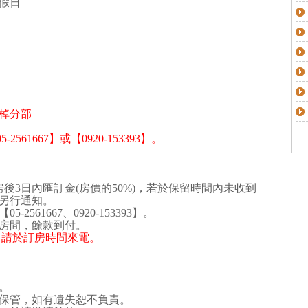
假日
棹分部
61667】或【0920-153393】。
後3日內匯訂金(房價的50%)，若於保留時間內未收到
另行通知。
561667、0920-153393】。
房間，餘款到付。
00，請於訂房時間來電。
。
保管，如有遺失恕不負責。