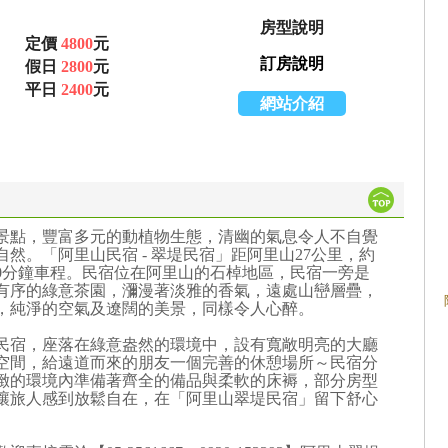
房型說明
定價
4800
元
訂房說明
假日
2800
元
平日
2400
元
網站介紹
景點，豐富多元的動植物生態，清幽的氣息令人不自覺
然。「阿里山民宿 - 翠堤民宿」距阿里山27公里，約
10分鐘車程。民宿位在阿里山的石棹地區，民宿一旁是
有序的綠意茶園，瀰漫著淡雅的香氣，遠處山巒層疊，
，純淨的空氣及遼闊的美景，同樣令人心醉。
民宿，座落在綠意盎然的環境中，設有寬敞明亮的大廳
空間，給遠道而來的朋友一個完善的休憩場所～民宿分
緻的環境內準備著齊全的備品與柔軟的床褥，部分房型
讓旅人感到放鬆自在，在「阿里山翠堤民宿」留下舒心