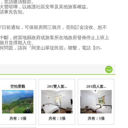
，並請繳清餘款。
，勿大聲喧嘩，以維護社區安寧及其他旅客權益。
請事先告知。
7日前通知，可保留房間三個月，否則訂金沒收、恕不
中斷，經當地縣政府或旅客所在地政府發佈停止上班上
個月並擇期入住。
何問題，請與『阿里山翠堤民宿』聯繫，電話【05-
空拍景觀
201雙人套...
203四人套...
共有：5張
共有：5張
共有：5張