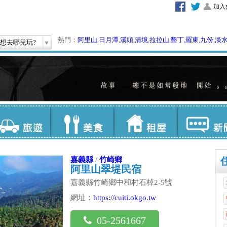
加入
熱門：
阿里山
,
日月潭
,
溪頭
,
清境
,
拉拉山
,
墾丁
,
羅東
,
九份
,
淡
想去哪兒玩?
嘉義縣
/
竹崎鄉
阿里山翠堤民宿
嘉義縣竹崎鄉中和村石棹2-5號
網址：
https://cuiti.okgo.tw
05-2561667