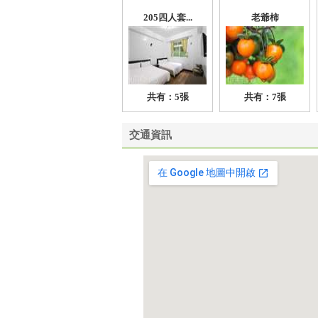
205四人套...
老爺柿
共有：5張
共有：7張
交通資訊