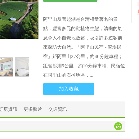
阿里山及奮起湖是台灣相當著名的景
點，豐富多元的動植物生態，清幽的氣
息令人不自覺地放鬆，吸引許多遊客前
來探訪大自然。「阿里山民宿 - 翠堤民
宿」距阿里山27公里，約40分鐘車程；
距奮起湖5公里，約10分鐘車程。民宿位
在阿里山的石棹地區，...
加入收藏
訂房資訊
更多照片
交通資訊