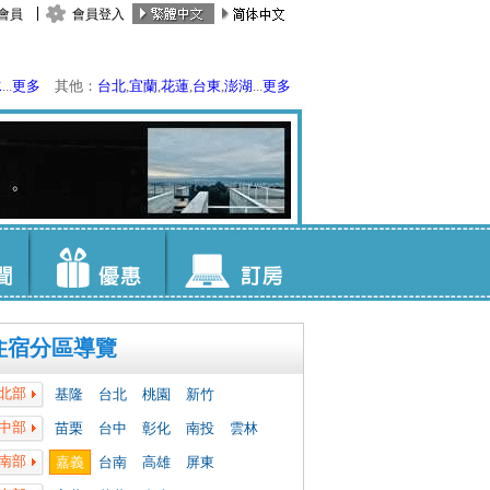
會員
會員登入
水
...
更多
其他：
台北
,
宜蘭
,
花蓮
,
台東
,
澎湖
...
更多
住宿分區導覽
北部
基隆
台北
桃園
新竹
中部
苗栗
台中
彰化
南投
雲林
南部
嘉義
台南
高雄
屏東