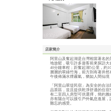
店家簡介
阿里山及奮起湖是台灣相當著名的
地放鬆，吸引許多遊客前來探訪大自
40分鐘車程；距奮起湖5公里，約
層層的翠綠竹海，前方則有著井然
午後佈滿水煙霧氣，猶如人間仙境
「阿里山翠堤民宿」為安全的合法
品茶區，並且提供乾淨舒適的住宿
有二至四人房型可供選擇，簡約雅
亦有陽台可以接引戶外氣息進屋，
難忘的感受。