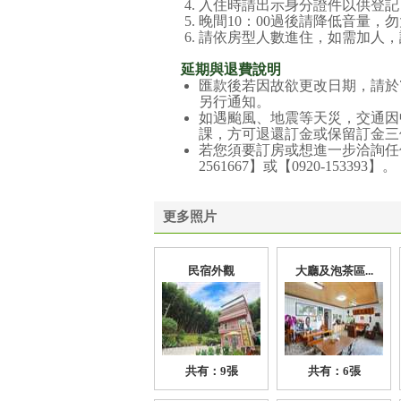
入住時請出示身分證件以供登記
晚間10：00過後請降低音量
請依房型人數進住，如需加人，
延期與退費說明
匯款後若因故欲更改日期，請於
另行通知。
如遇颱風、地震等天災，交通因
課，方可退還訂金或保留訂金三
若您須要訂房或想進一步洽詢任
2561667】或【0920-153393】。
更多照片
民宿外觀
大廳及泡茶區...
共有：9張
共有：6張