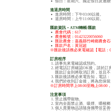
假日：星期六、國定假日及連續
進退房時間
進房時間：下午03:00以後。
退房時間：上午11:00以前。
匯款資訊－ATM轉帳/匯款
農會代碼：617
農會
帳號：01423220056060
匯款農會：嘉義縣竹崎鄉農會石
匯款戶名：黃冠超
※匯款後請務必來電確認【電話：05-25
訂房程序
請事先來電確認或預約。
經電話訂房確認OK後，請於訂房
匯款訂金則將取消訂房，並且不
匯款後請務必來電告知，電話：【05-2
我們於收到訂金後，將為您保留
※訂房時間早上08:00至晚上08:
注意事項
禁止攜帶寵物。
室內全面禁止酒、吸煙、嚼檳榔
個人貴重物品請隨身攜帶並妥善