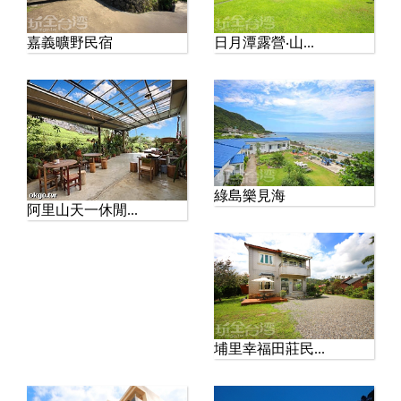
嘉義曠野民宿
日月潭露營‧山...
綠島樂見海
阿里山天一休閒...
埔里幸福田莊民...