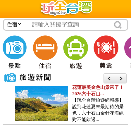
花蓮最美金色山景來了！
2026六十石山...
【玩全台灣旅遊網報導】
說到花蓮夏末最期待的景
色，六十石山金針花海絕
對不能錯過...
2026台南七股鹽山風箏嘉