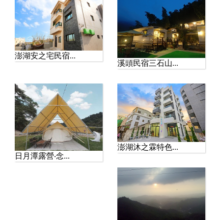
澎湖安之宅民宿...
溪頭民宿三石山...
澎湖沐之霖特色...
日月潭露營‧念...