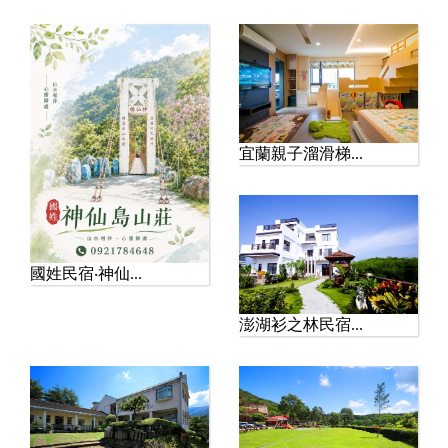
【玩全台灣旅遊網報導】
位於南投縣信義鄉的 塔塔
加遊憩區，海拔約2,610...
宜蘭親子溜滑梯...
國姓民宿‧神仙...
澎湖衫之林民宿...