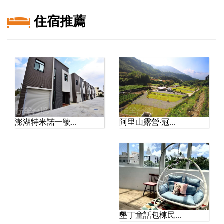
年華登場！巨...
暑假來台南七股鹽山，又
住宿推薦
有新的玩法！一年一度的
「風吹七Go」七股鹽山風
箏嘉年華...
2026九族文化村夏日嘉年
華｜全新水劇...
【玩全台灣旅遊網報導】
暑假想安排一趟南投旅遊
嗎？今年 九族文化村夏日
嘉年華 ...
阿里山露營‧冠...
澎湖特米諾一號...
淡江大橋正式通車！淡水
到八里更近了，漫...
【玩全台灣旅遊網報導】
淡水又多了一處不能錯過
的新景點！淡江大橋正式
通車後，往...
漫遊塔塔加！紅葉、雲海
墾丁童話包棟民...
與玉山景致一次收...