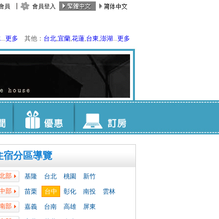
會員
會員登入
水
...
更多
其他：
台北
,
宜蘭
,
花蓮
,
台東
,
澎湖
...
更多
住宿分區導覽
北部
基隆
台北
桃園
新竹
中部
苗栗
台中
彰化
南投
雲林
南部
嘉義
台南
高雄
屏東