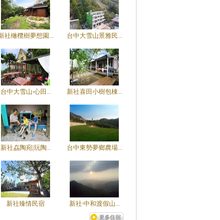
新社橄欖樹夢想園...
台中大雪山景雅民...
台中大雪山‧心田...
新社喜田小樹包棟...
新社劦陶宛|玩陶...
台中東勢夢鄉農場...
新社臻情民宿
新社‧中和渡假山...
更多住宿