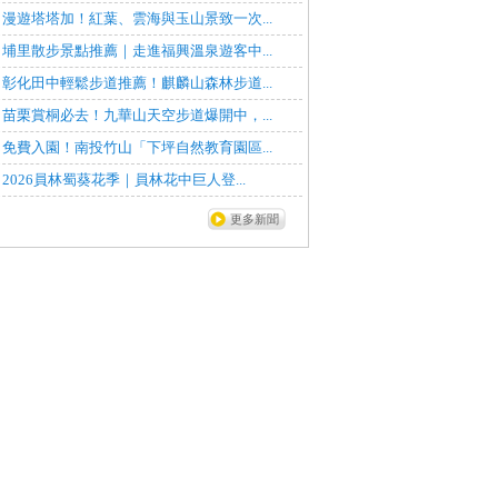
漫遊塔塔加！紅葉、雲海與玉山景致一次...
埔里散步景點推薦｜走進福興溫泉遊客中...
彰化田中輕鬆步道推薦！麒麟山森林步道...
苗栗賞桐必去！九華山天空步道爆開中，...
免費入園！南投竹山「下坪自然教育園區...
2026員林蜀葵花季｜員林花中巨人登...
更多新聞