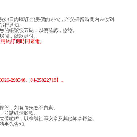
後3日內匯訂金(房價的50%)，若於保留時間內未收到
另行通知。
您的帳號後五碼，以便確認，謝謝。
房間，餘款到付。
00，請於訂房時間來電。
298348、04-25822718】。
。
保管，如有遺失恕不負責。
，並請繳清餘款。
，勿大聲喧嘩，以維護社區安寧及其他旅客權益。
請事先告知。