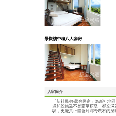
景觀樓中樓八人套房
店家簡介
「新社民宿‧馨舍民宿」為新社地
境和設施雖不是豪華頂級，卻充滿
驗，更能真正體會到鄉野農村的溫