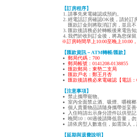
【訂房程序】
請事先來電確認或預約。
經電話訂房確認OK後，請於訂房
匯款訂金則將取消訂房，並且不
匯款後請務必於轉帳後來電告知
我們於收到訂金後，將為您保留
※訂房時間早上10:00至晚上10:
【匯款資訊－ATM轉帳/匯款】
郵局代碼：700
郵局帳號：0141208-0138855
匯款郵局：東勢二支局
匯款戶名：鄭王月杏
匯款後請務必來電確認【電話：0920-
【注意事項】
禁止攜帶寵物。
室內全面禁止酒、吸煙、嚼檳榔
個人貴重物品請隨身攜帶並妥善
入住時請出示身分證件以供登記
晚間10：00過後請降低音量
請依房型人數進住，如需加人，
【延期與退費說明】