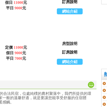
訂房說明
假日
11000
元
平日
9000
元
網站介紹
房型說明
定價
11000
元
訂房說明
假日
9000
元
平日
7000
元
網站介紹
區的合法民宿，位處純樸的農村聚落中，我們所提供的環
家一般的溫馨舒適，就是要讓您能享受舒服的住宿體
暖感觸。