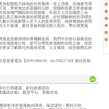
更加彰顯藍天綠地的自然風情；登上頂樓，浩瀚蒼芎環
可見，帶來無比的震撼與沉靜，煩惱和俗憂立即都被拋
民宿採獨門獨院的住宿規格，民宿主人住在隔壁三合
能以真正無拘無束的悠閒姿態，好好體驗鄉村的淳樸生
人數分別規劃雙人至十人的套房房型，純靜雅緻的房間
的大片玻璃，窗外景緻和陽光映入屋內，帶出樸實風
將會是您最熱情的專屬解說員，我們不但會以最親切的
劃在地旅遊行程，更可以帶您來場鄉村知性之旅，領您
您更加了解新社的風俗習慣、人文風情，給您最難忘的
洽【0930-086038、04-25822718】新社民宿‧
新社行程建議、新社旅遊諮詢
網(電腦請自備)、觀景平台、景觀水池
覺與乾淨舒適寬敞的環境，保證讓您一覺到天明。