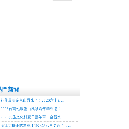
熱門新聞
花蓮最美金色山景來了！2026六十石...
2026台南七股鹽山風箏嘉年華登場！...
2026九族文化村夏日嘉年華｜全新水...
淡江大橋正式通車！淡水到八里更近了，...