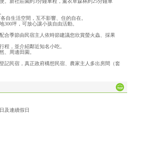
便。新社莊園約3分鐘車程，薰衣草森林約25分鐘車
。
有各自生活空間，互不影響、住的自在。
地300坪，可放心讓小孩自由活動。
配合季節由民宿主人依時節建議您欣賞螢火蟲、採果
行程，並介紹鄰近知名小吃。
然、周邊田園。
登記民宿，真正政府構想民宿、農家主人多出房間（套
日及連續假日