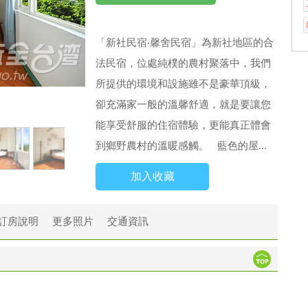
「新社民宿‧馨舍民宿」為新社地區的合
法民宿，位處純樸的農村聚落中，我們
所提供的環境和設施雖不是豪華頂級，
卻充滿家一般的溫馨舒適，就是要讓您
能享受舒服的住宿體驗，更能真正體會
到鄉野農村的溫暖感觸。 藍色的屋...
加入收藏
訂房說明
更多照片
交通資訊