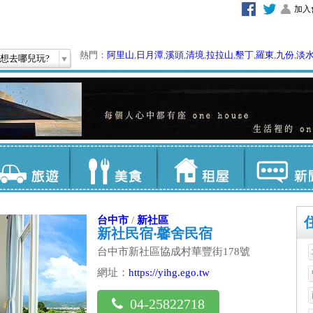
加入
熱門：
阿里山
,
日月潭
,
溪頭
,
清境
,
拉拉山
,
墾丁
,
羅東
,
九份
,
淡
想去哪兒玩?
台中市
/
新社區
新社民宿‧馨舍民宿
台中市新社區協成村華豐街178號
網址：
https://yihg.ego.tw
04-25822718