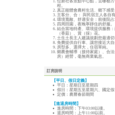
位新社各景點中心點，去哪都方
程。
真正能體會農村生活、鄉下感受
主客分、合： 與民宿主人各自
環境寬敞、舒適安全：前後院占
四周田園，夜晚寧靜住的舒服。
結合當地特產、環境提供服務：
（香菇）、賞（採）花。
土生土長主人建議規劃您最適切
免費提供自行車、讓您接近大自
房型多、選擇大，住宿單純。
鄉農會輔導（接待家庭）、合法
房）經營，毫無商業氣息。
訂房說明
【平日、假日定義】
平日：星期日至星期四
假日：星期五至星期六、國定假
定價：農曆春節期間
【進退房時間】
進房時間：下午03:00以後。
退房時間：上午11:00以前。