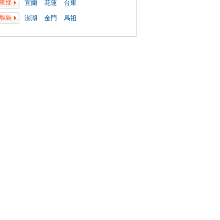
東部
宜蘭
花蓮
台東
離島
澎湖
金門
馬祖