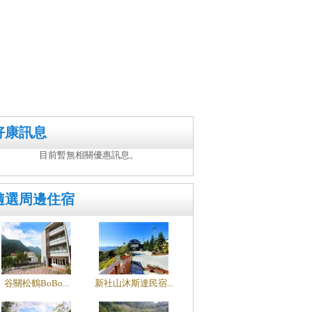
好康訊息
目前暫無相關優惠訊息。
隨選周邊住宿
谷關松鶴BoBo...
新社山沐斯達民宿...