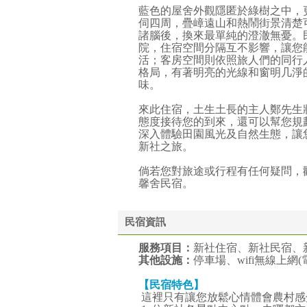
藍色的屋舍外觀隱匿於綠樹之中，
伺四周，疊嶂遠山和熱鬧街景清楚
諸腦後，換來最單純的澄澈無憂。
院，住宿空間分隔互不影響，讓您
活；客房空間則依照旅人們的同行
格局，有著明亮的光線和窗明几淨
味。
來此住宿，土生土長的主人鄭先生
態度接待您的到來，還可以幫您規
深入體驗田園風光及自然生態，讓
新社之旅。
倘若您對旅途或行程有任何疑問，歡迎直接電
馨舍民宿。
民宿資訊
服務項目：
新社住宿、新社民宿、
其他設施：
停車場、wifi無線上
【民宿特色】
這裡只有讓您放鬆心情體會農村感