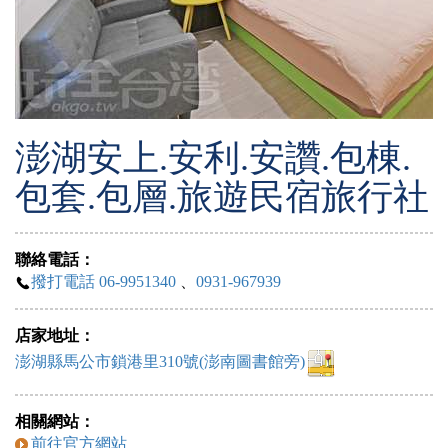
澎湖安上.安利.安讚.包棟.
包套.包層.旅遊民宿旅行社
聯絡電話：
撥打電話 06-9951340
、
0931-967939
店家地址：
澎湖縣馬公市鎖港里310號(澎南圖書館旁)
相關網站：
前往官方網站