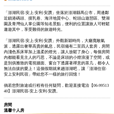
「澎湖民宿-安上‧安利‧安讚」坐落於澎湖縣馬公市，周邊鄰
近鎖港碼頭、摸乳巷、海洋地質中心、蛇頭山遊憩區、雙湖
園及青灣仙人掌公園等知名景點，便利的位置讓旅人可輕鬆
遨遊其中，享受難得的旅遊時光。
「澎湖民宿-安上‧安利‧安讚」外觀新穎時尚，大廳寬敞氣
派，透露出奢華高貴的氣息，民宿備有二至四人套房，房間
內淺色系床單加上溫柔的燈光，讓人放鬆了身心，每個房間
內都能看見主人的巧思，不論是床頭的小燈浪漫了空間，或
是別俱雅致的電視牆面、窗台下透露著禪意的茶几，都令人
無法自拔的愛上！這個假期就來趟澎湖吧，讓「澎湖住宿‧
安上安利民宿」帶給您不一樣的旅行回憶！
倘若您對旅途或行程有任何疑問，歡迎直接電洽【06-99513
40】澎湖民宿-安上‧安利‧安讚。
房間
溫馨十人房