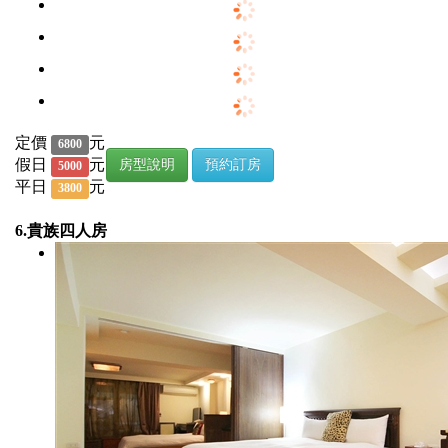
定價
元
6800
假日
元
房型說明
預約訂房
5000
平日
元
3800
6.貴族四人房