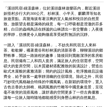
「溪頭民宿‧綠漾森林」位於溪頭森林遊樂區內，鄰近溪頭
妖怪村步行大約300公尺、杉林溪、小半天、麒麟潭等知名
旅遊景點。高聳海拔有著涼爽的宜人氣候和悅目的自然景
致。放眼望去都是滿佈的綠意，每一口呼吸都是澄澈的芬多
精，白日的蟲鳴鳥語在靜謐的山林譜出一首交響曲；入夜後
的寧靜，彷彿更令人能夠徹底享受絕對無語的沉靜。
一踏入「溪頭民宿‧綠漾森林」，不妨先和民宿主人來杯
茶、歇歇腳，襯著鹿谷和杉林溪的清新茶香，聊聊溪頭的鄉
野軼事，閒談一路旅程的趣事；隨後回到寬敞潔淨的客房歇
息。民宿備有二人和四人套房，滿足旅人的住宿需求，空間
碩大的套房空間，以木質建材搭配雅致的裝潢設計，營造出
歐式木屋般的素雅清新；簡約的設計風格，乾淨雅緻且設備
齊全，給予旅客一處寧靜清幽的住宿環境。除此之外，民宿
巧妙現代風格融合特殊的中國風氣，在新穎的環境中，置入
古色古香的太師椅、格調風雅的竹雕等中國意象造景，呈現
毫不衝突的混搭風格，讓舒適的空間更多了一些古典優雅，
讓每一位旅人隨時隨地都能感受到身歷山林的自然氣息。