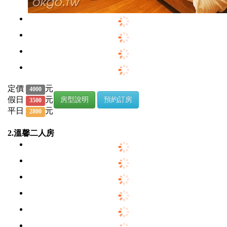
定價
元
4000
假日
元
房型說明
預約訂房
3500
平日
元
2800
2.溫馨二人房