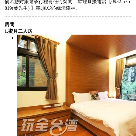
倘若您對旅途或行程有任何疑問，歡迎直接電洽【0932-575
819(葉先生) 】溪頭民宿‧綠漾森林。
房間
1.蜜月二人房