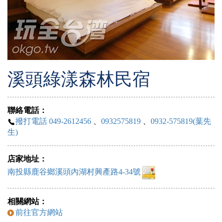
溪頭綠漾森林民宿
聯絡電話：
撥打電話 049-2612456
、
0932575819
、
0932-575819(葉先
生)
店家地址：
南投縣鹿谷鄉溪頭內湖村興產路4-34號
相關網站：
前往官方網站