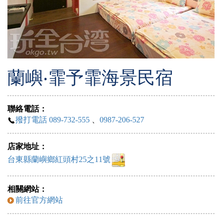
蘭嶼‧霏予霏海景民宿
聯絡電話：
撥打電話 089-732-555
、
0987-206-527
店家地址：
台東縣蘭嶼鄉紅頭村25之11號
相關網站：
前往官方網站