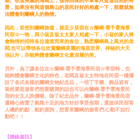
期。在這美麗的海島上，值得回味的不單單只是這自然的奇
景，如果沒有與這個島山的居民好好的相處一下，那麼就無
法體會到蘭嶼人的熱情。
因此，若您到蘭嶼旅遊，就至少居宿在☆蘭嶼‧霏予霏海景
民宿☆一晚，與小翁及翁太太家人相處一下，小翁的家人將
會熱情的招待各位遠道而來的各位，熟悉蘭嶼島上風光的老
闆,也可以帶領各位欣賞蘭嶼美麗的海底世界、神秘的大天
池以外，亦能夠體會蘭嶼文化最深層的美。
另外，為了讓各位在☆蘭嶼‧霏予霏海景民宿☆寄宿時，也
能夠體會蘭嶼文化的特色，老闆及翁太太特地在民宿一樓擺
設了各式各樣的蘭嶼文物紀念品，一些丁字褲、飾品皆有，
當然要是遊客們想要購買的話也可以向蘭嶼‧霏予霏海景民
宿的女主人詢價喔。除了紀念品外，蘭嶼‧霏予霏海景民宿
還精心佈置了氣氛十足的地方好好享受假期，還提供民宿客
人磯釣釣點，船釣資詢，想要來蘭嶼的遊客們,心動不如行
動吧！！
【聯絡資訊】