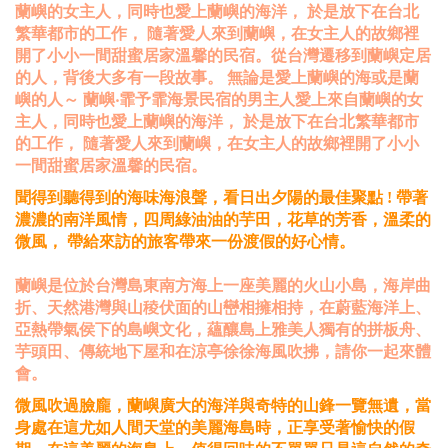
蘭嶼的女主人，同時也愛上蘭嶼的海洋， 於是放下在台北
繁華都市的工作， 隨著愛人來到蘭嶼，在女主人的故鄉裡
開了小小一間甜蜜居家溫馨的民宿。從台灣遷移到蘭嶼定居
的人，背後大多有一段故事。 無論是愛上蘭嶼的海或是蘭
嶼的人～ 蘭嶼‧霏予霏海景民宿的男主人愛上來自蘭嶼的女
主人，同時也愛上蘭嶼的海洋， 於是放下在台北繁華都市
的工作， 隨著愛人來到蘭嶼，在女主人的故鄉裡開了小小
一間甜蜜居家溫馨的民宿。
聞得到聽得到的海味海浪聲，看日出夕陽的最佳聚點 ! 帶著
濃濃的南洋風情，四周綠油油的芋田，花草的芳香，溫柔的
微風， 帶給來訪的旅客帶來一份渡假的好心情。
蘭嶼是位於台灣島東南方海上一座美麗的火山小島，海岸曲
折、天然港灣與山稜伏面的山巒相擁相持，在蔚藍海洋上、
亞熱帶氣侯下的島嶼文化，蘊釀島上雅美人獨有的拼板舟、
芋頭田、傳統地下屋和在涼亭徐徐海風吹拂，請你一起來體
會。
微風吹過臉龐，蘭嶼廣大的海洋與奇特的山鋒一覽無遺，當
身處在這尤如人間天堂的美麗海島時，正享受著愉快的假