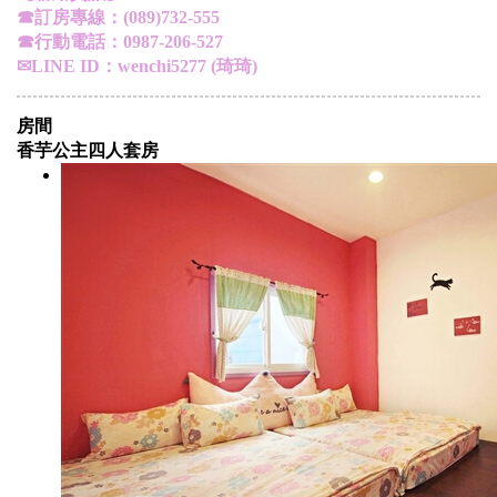
☎訂房專線：(089)732-555
☎行動電話：
0987-206-527
✉LINE ID：wenchi5277 (琦琦)
房間
香芋公主四人套房