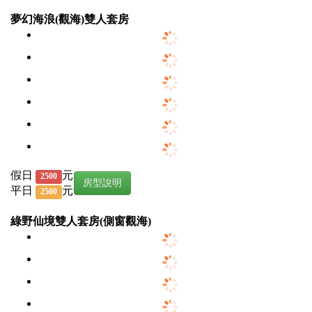
夢幻海浪(觀海)雙人套房
假日
元
2500
房型說明
平日
元
2500
綠野仙境雙人套房(側窗觀海)