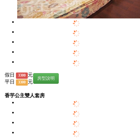
假日
元
3300
房型說明
平日
元
3300
香芋公主雙人套房