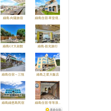
綠島‧向陽旅宿
綠島住宿‧草堂境...
綠島GT大叔館
綠島‧拾光旅行
綠島住宿～三悅
綠島之星大飯店
綠島綠悠島民宿
綠島住宿‧等等浪...
更多住宿