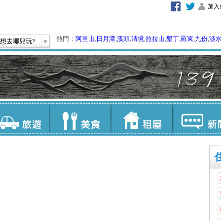
加入
熱門：
阿里山
,
日月潭
,
溪頭
,
清境
,
拉拉山
,
墾丁
,
羅東
,
九份
,
淡
想去哪兒玩?