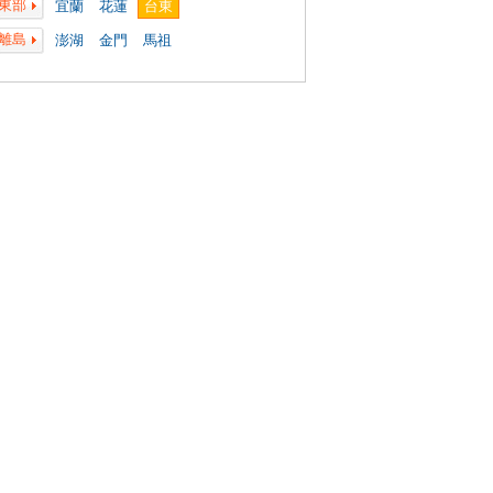
東部
宜蘭
花蓮
台東
離島
澎湖
金門
馬祖