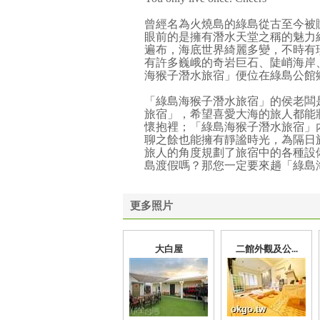
曾經名為火燒島的綠島從古至今被
眼前的是擁有潛水天堂之稱的魅力
遍布，海底世界綺麗多變，不時有
有許多巍峨的奇岩巨石、陡峭海岸
海猴子潛水旅宿」便位在綠島公館
「綠島海猴子潛水旅宿」的侯老闆
旅宿」，希望喜愛大海的旅人都能
懷抱裡；「綠島海猴子潛水旅宿」
聊之餘也能擁有靜謐時光，為隔日
旅人的角度規劃了旅宿中的各種設
島渡假嗎？那您一定要來趟「綠島
更多照片
大白屋
二館外觀及公...