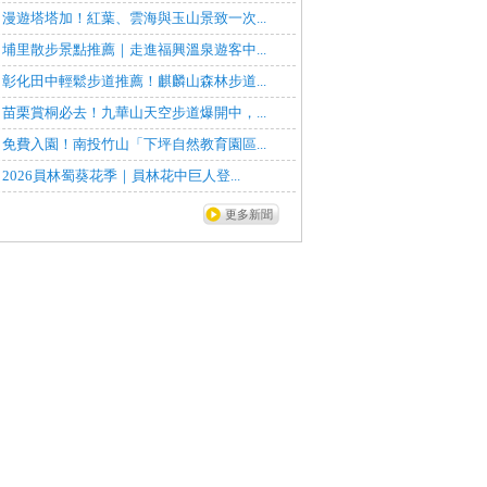
漫遊塔塔加！紅葉、雲海與玉山景致一次...
埔里散步景點推薦｜走進福興溫泉遊客中...
彰化田中輕鬆步道推薦！麒麟山森林步道...
苗栗賞桐必去！九華山天空步道爆開中，...
免費入園！南投竹山「下坪自然教育園區...
2026員林蜀葵花季｜員林花中巨人登...
更多新聞