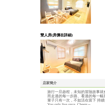
雙人房(房價在詳細)
店家簡介
旅行一旦啟程，未知的冒險故事就
而走過的每一步路、看過的每一幅
輩子只有一次，不如活在當下 持
You only live once. Cheers～