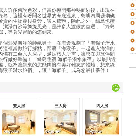
賦與許多傳說色彩，但當你撥開那神秘面紗後，出現在
綠島，這裡有著聞名世界的海底溫泉，島嶼四周珊瑚礁
珍貴的生物穿梭身旁，讓人驚艷，除此之外，綠島也擁
、潔淨白沙等旖旎風光，是許多人渡假的首選，「綠島
鄉，等著愛冒險的您到來。
是個熱愛海洋的帥氣男子，在海邊規劃了「海猴子潛水
將這裡當做旅行據點，跟著「海猴子」一起進入海洋的
內備有二至六人房型，滿足旅人所需，讓您在與旅伴閒
旅行做好準備！「綠島住宿‧海猴子潛水旅宿」以最貼近
備，就為讓到來的您能夠擁有美好難忘的體驗，想來綠
海猴子潛水旅宿」，讓「海猴子」成為您最佳夥伴！
雙人房
三人房
四人房