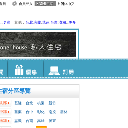
會員
會員登入
水
...
更多
其他：
台北
,
宜蘭
,
花蓮
,
台東
,
澎湖
...
更多
住宿分區導覽
北部
基隆
台北
桃園
新竹
中部
苗栗
台中
彰化
南投
雲林
南部
嘉義
台南
高雄
屏東