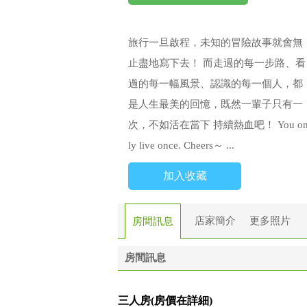
旅行一旦啟程，未知的冒險故事就會無
止盡地寫下去！ 而走過的每一步路、看
過的每一幅風景、認識的每一個人，都
是人生最美的回憶，既然一輩子只有一
次，不如活在當下 持續熱血吧！ You o
ly live once. Cheers～ ...
加入收藏
店家簡介
更多照片
房間訊息
房間訊息
三人房(房價在詳細)