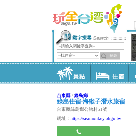
台東縣
/
綠島鄉
綠島住宿‧海猴子潛水旅宿
台東縣綠島鄉公館村51號
網址：
https://seamonkey.okgo.tw