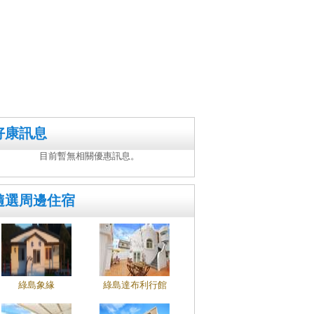
好康訊息
目前暫無相關優惠訊息。
隨選周邊住宿
綠島象緣
綠島達布利行館