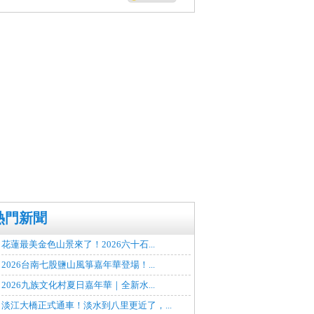
熱門新聞
花蓮最美金色山景來了！2026六十石...
2026台南七股鹽山風箏嘉年華登場！...
2026九族文化村夏日嘉年華｜全新水...
淡江大橋正式通車！淡水到八里更近了，...