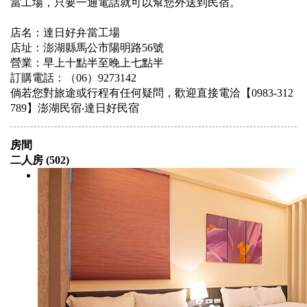
當工場，只要一通電話就可以幫您外送到民宿。
店名：達日好弁當工場
店址：澎湖縣馬公市陽明路56號
營業：早上十點半至晚上七點半
訂購電話：（06）9273142
倘若您對旅途或行程有任何疑問，歡迎直接電洽【0983-312
789】澎湖民宿‧達日好民宿
房間
二人房 (502)