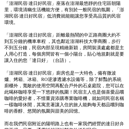
「澎湖民宿‧達日好民宿」座落在澎湖最悠靜的住宅區朝陽
里，環境清幽生活機能方便，有別於一般民宿的氛圍，「澎
湖民宿‧達日好民宿」低消費就能能讓您享受高品質的民宿
環境。
「澎湖民宿‧達日好民宿」距離最熱鬧的中正路商圈大約不
到五分鐘的機車車程 ，其也鄰近澎湖科技大學商圈，步行
不到五分鐘，民宿內部呈現精緻新穎，房間裝潢處處都是主
人用心打造，每個房間皆有一個小陽台，貼心地規劃就是要
讓入住的您「達日好」（台語）。
「澎湖民宿‧達日好民宿」廚房也是一大特色，備有微波
爐、烤箱、冰箱、RO逆滲透濾水設備等，除了鮮豔的系統
廚櫃外，寬敞的使用空間再配合戶外的石桌庭院，您可以在
此喝杯咖啡享受一下悠靜的氛圍！民宿主人也是個喜愛品嚐
咖啡的愛好者，不惜重資添購專業咖啡機，就如同民宿名稱
一樣咖啡休閒，其寓意著讓入住的旅人能夠每天都品嚐到咖
啡的香醇、悠閒的氛圍與甜美的回憶。
而在我們民宿附近的陽明路上也有一家我們經營的達日好弁