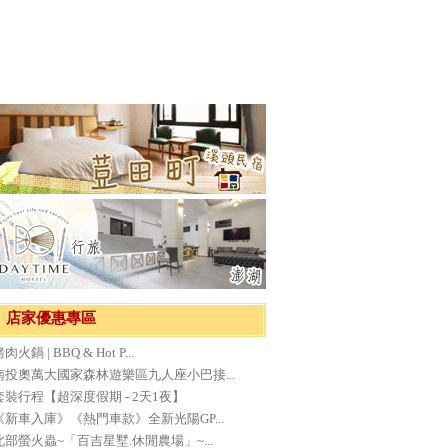
店家優惠專區
肉火鍋 | BBQ & Hot P...
南投奧萬大國家森林遊樂區九人座小巴接...
套裝行程【超深度假期 - 2天1夜】
《新車入庫》《熱門車款》全新光陽GP...
北部螢火蟲~「百吉星墅.休閒農場」~...