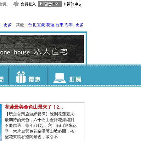
會員
會員登入
水
...
更多
其他：
台北
,
宜蘭
,
花蓮
,
台東
,
澎湖
...
更多
花蓮最美金色山景來了！2...
【玩全台灣旅遊網報導】說到花蓮夏末
最期待的景色，六十石山金針花海絕對
不能錯過！每年8月起，六十石山迎來花
季，大片金黃色花朵沿著山坡盛開，搭
配花東縱谷遼闊景色，吸引不...