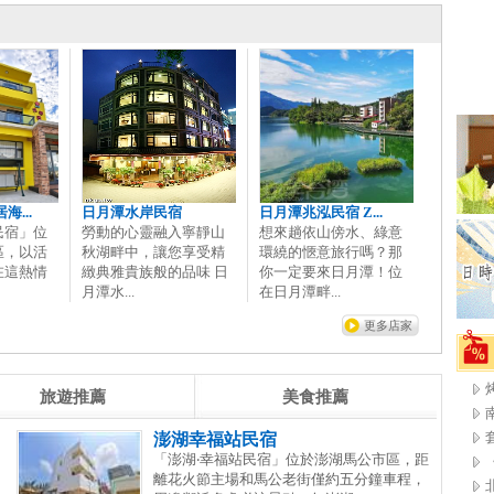
...
日月潭水岸民宿
日月潭兆泓民宿 Z...
民宿」位
勞動的心靈融入寧靜山
想來趟依山傍水、綠意
區，以活
秋湖畔中，讓您享受精
環繞的愜意旅行嗎？那
在這熱情
緻典雅貴族般的品味 日
你一定要來日月潭！位
月潭水...
在日月潭畔...
更多店家
烤
旅遊推薦
美食推薦
澎湖幸福站民宿
「澎湖‧幸福站民宿」位於澎湖馬公市區，距
離花火節主場和馬公老街僅約五分鐘車程，