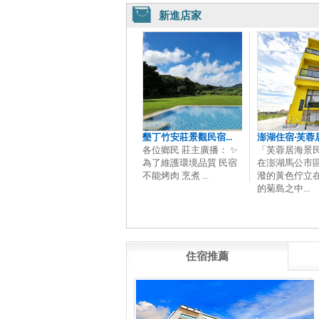
新進店家
墾丁竹安莊景觀民宿...
澎湖住宿‧芙蓉居海
各位鄉民 莊主廣播： ✨
「芙蓉居海景
為了維護環境品質 民宿
在澎湖馬公市
不能烤肉 烹煮 ...
潑的黃色佇立
的菊島之中...
住宿推薦