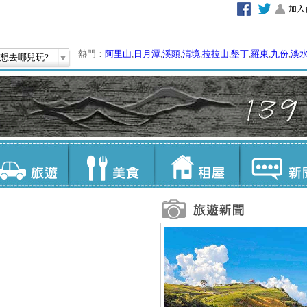
加入
熱門：
阿里山
,
日月潭
,
溪頭
,
清境
,
拉拉山
,
墾丁
,
羅東
,
九份
,
淡
想去哪兒玩?