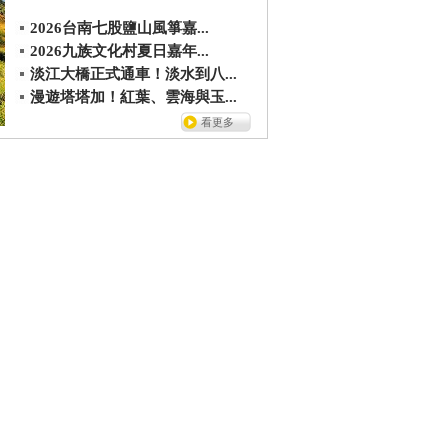
2026台南七股鹽山風箏嘉...
2026九族文化村夏日嘉年...
淡江大橋正式通車！淡水到八...
漫遊塔塔加！紅葉、雲海與玉...
看更多