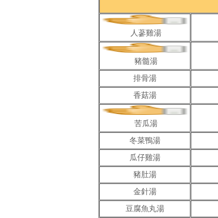
人蔘雞湯
豬髓湯
排骨湯
香菇湯
苦瓜湯
冬菜鴨湯
瓜仔雞湯
豬肚湯
金針湯
豆腐魚丸湯