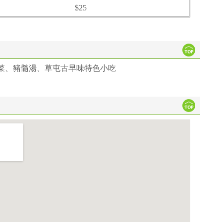
$25
菜、豬髓湯、草屯古早味特色小吃