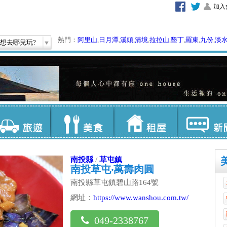
加入
熱門：
阿里山
,
日月潭
,
溪頭
,
清境
,
拉拉山
,
墾丁
,
羅東
,
九份
,
淡
想去哪兒玩?
南投縣
/
草屯鎮
南投草屯‧萬壽肉圓
南投縣草屯鎮碧山路164號
網址：
https://www.wanshou.com.tw/
049-2338767