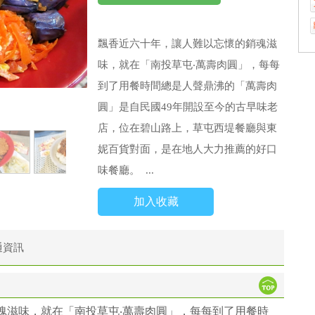
飄香近六十年，讓人難以忘懷的銷魂滋
味，就在「南投草屯‧萬壽肉圓」，每每
到了用餐時間總是人聲鼎沸的「萬壽肉
圓」是自民國49年開設至今的古早味老
店，位在碧山路上，草屯西堤餐廳與東
妮百貨對面，是在地人大力推薦的好口
味餐廳。 ...
加入收藏
通資訊
魂滋味，就在「南投草屯‧萬壽肉圓」，每每到了用餐時