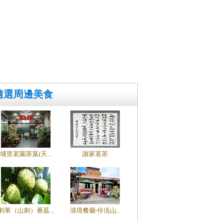
隨選周邊美食
埔里茗園茶葉(天...
謝家茗茶
刺果（山刺）番荔...
清境餐廳‧佧佤山...