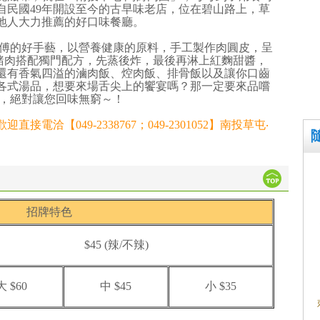
自民國49年開設至今的古早味老店，位在碧山路上，草
地人大力推薦的好口味餐廳。
師傅的好手藝，以營養健康的原料，手工製作肉圓皮，呈
豬肉搭配獨門配方，先蒸後炸，最後再淋上紅麴甜醬，
還有香氣四溢的滷肉飯、焢肉飯、排骨飯以及讓你口齒
各式湯品，想要來場舌尖上的饗宴嗎？那一定要來品嚐
點，絕對讓您回味無窮～！
洽【049-2338767；049-2301052】南投草屯‧
招牌特色
$45
(辣/不辣)
大 $60
中 $45
小 $35