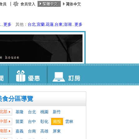
會員
會員登入
水
...
更多
其他：
台北
,
宜蘭
,
花蓮
,
台東
,
澎湖
...
更多
美食分區導覽
北部
基隆
台北
桃園
新竹
中部
苗栗
台中
彰化
南投
雲林
南部
嘉義
台南
高雄
屏東