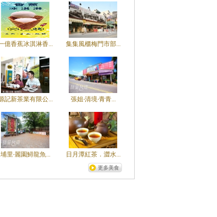
一億香蕉冰淇淋香...
集集風櫃梅門市部...
源記新茶業有限公...
張姐‧清境‧青青...
埔里‧麗園鱘龍魚...
日月潭紅茶．澀水...
更多美食