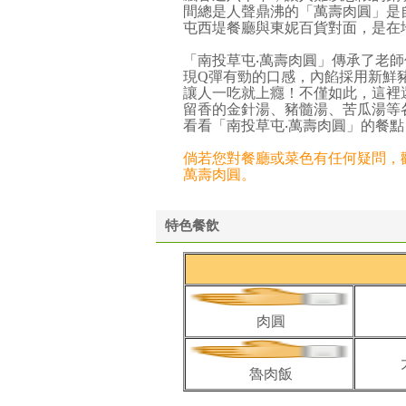
間總是人聲鼎沸的「萬壽肉圓」是
屯西堤餐廳與東妮百貨對面，是在
「南投草屯‧萬壽肉圓」傳承了老
現Q彈有勁的口感，內餡採用新鮮
讓人一吃就上癮！不僅如此，這裡
留香的金針湯、豬髓湯、苦瓜湯等
看看「南投草屯‧萬壽肉圓」的餐
倘若您對餐廳或菜色有任何疑問，歡迎直接電
萬壽肉圓。
特色餐飲
肉圓
魯肉飯