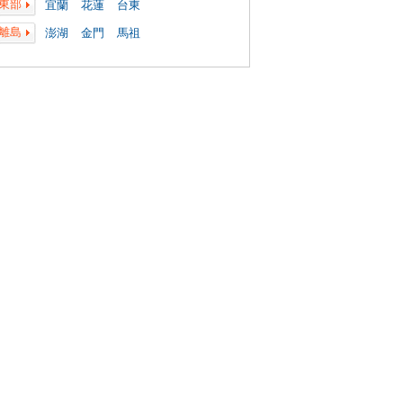
東部
宜蘭
花蓮
台東
離島
澎湖
金門
馬祖