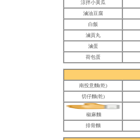
涼拌小黃瓜
滷油豆腐
白飯
滷貢丸
滷蛋
荷包蛋
南投意麵(乾)
切仔麵(乾)
椒麻麵
排骨麵