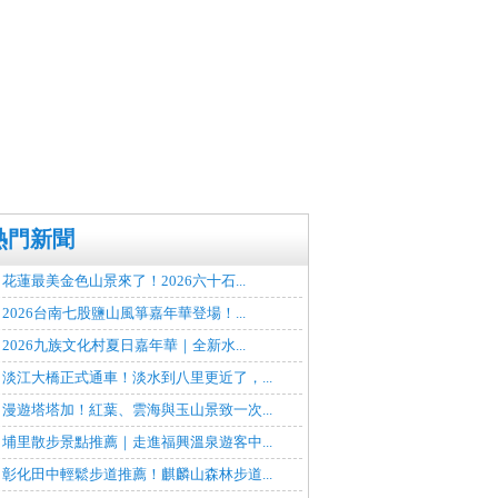
熱門新聞
花蓮最美金色山景來了！2026六十石...
2026台南七股鹽山風箏嘉年華登場！...
2026九族文化村夏日嘉年華｜全新水...
淡江大橋正式通車！淡水到八里更近了，...
漫遊塔塔加！紅葉、雲海與玉山景致一次...
埔里散步景點推薦｜走進福興溫泉遊客中...
彰化田中輕鬆步道推薦！麒麟山森林步道...