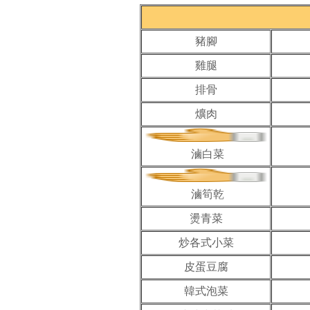
豬腳
雞腿
排骨
爌肉
滷白菜
滷筍乾
燙青菜
炒各式小菜
皮蛋豆腐
韓式泡菜