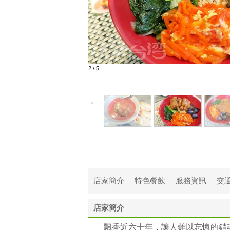
2
/
5
店家簡介
特色餐飲
服務資訊
交
店家簡介
飄香近六十年，讓人難以忘懷的銷