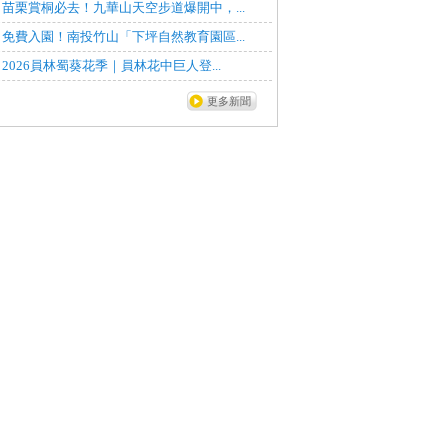
苗栗賞桐必去！九華山天空步道爆開中，...
免費入園！南投竹山「下坪自然教育園區...
2026員林蜀葵花季｜員林花中巨人登...
更多新聞