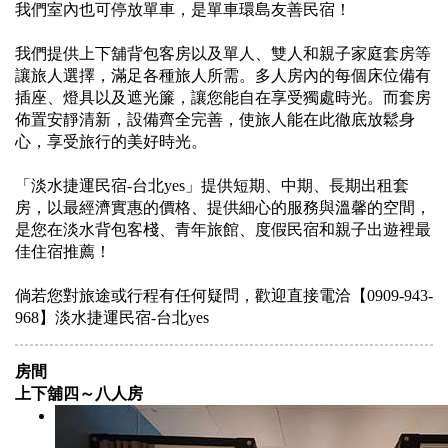
我們室內也可停放單車，是單車環島友善民宿！
我們提供上下舖背包客房以及單人、雙人和親子家庭套房等
讓旅人選擇，滿足各種旅人所需。多人房內的每個床位備有
插座、燈具以及遮光簾，讓您能自在享受獨處時光。而套房
佈置安靜清新，設備齊全完善，使旅人能在此徹底放鬆身
心，享受旅行的美好時光。
「淡水捷運民宿-台北yes」提供短期、中期、長期出租套
房，以最經濟實惠的價格、提供細心的服務與溫馨的空間，
是您在淡水背包客棧、青年旅館、度假民宿和親子出遊裡最
佳住宿推薦！
倘若您對旅途或行程有任何疑問，歡迎直接電洽【0909-943-
968】淡水捷運民宿-台北yes
房間
上下舖四～八人房