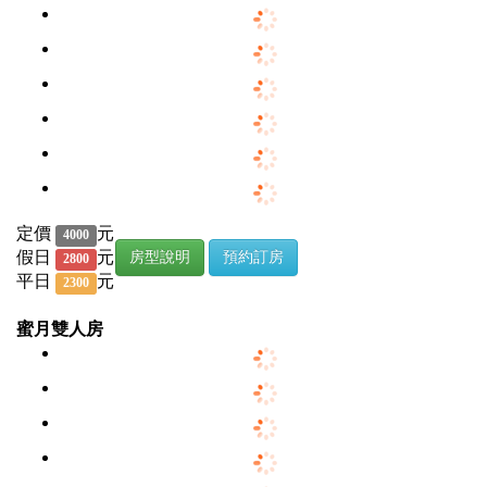
定價
元
4000
假日
元
房型說明
預約訂房
2800
平日
元
2300
蜜月雙人房