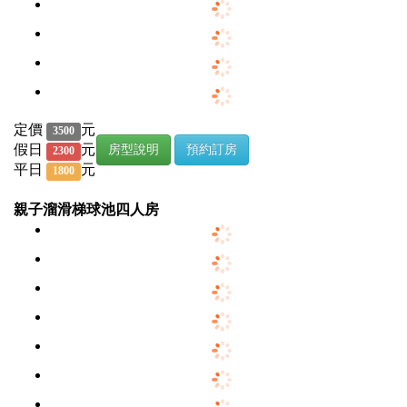
定價
元
3500
假日
元
房型說明
預約訂房
2300
平日
元
1800
親子溜滑梯球池四人房