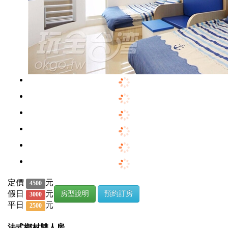
定價
元
4500
假日
元
房型說明
預約訂房
3000
平日
元
2500
法式鄉村雙人房