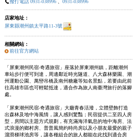
撥打電話 0931-038996
、
0931-038996
店家地址：
屏東縣潮州鎮太平路11-3號
相關網站：
前往官方網站
「屏東潮州民宿‧奇遇旅宿」座落於屏東潮州鎮，距離潮州
車站步行便可到達，周邊鄰近時光隧道、八大森林樂園、潮
州運動公園、萬巒吊橋及南州糖廠等知名景點，若要由此前
往高雄市區也可輕鬆抵達，適合作為旅人南臺灣旅行的落腳
處。
「屏東潮州民宿‧奇遇旅宿」大廳青春活潑，立體壁飾打造
出森林及地中海風情，讓人感到驚豔；民宿提供二至四人房
型，房間以主題方式規劃，有充滿海洋氣息的地中海房、法
式浪漫的鄉村房、普普風簡約時尚房以及小朋友最愛的親子
溜滑梯球池房等，讓各種組合的旅人都能在此找到適合房