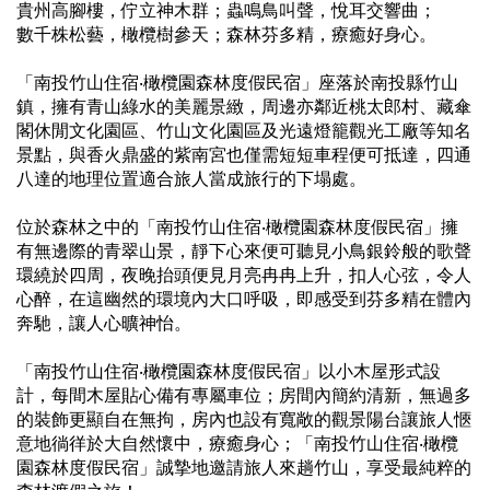
貴州高腳樓，佇立神木群；蟲鳴鳥叫聲，悅耳交響曲；
數千株松藝，橄欖樹參天；森林芬多精，療癒好身心。
「南投竹山住宿‧橄欖園森林度假民宿」座落於南投縣竹山
鎮，擁有青山綠水的美麗景緻，周邊亦鄰近桃太郎村、藏傘
閣休閒文化園區、竹山文化園區及光遠燈籠觀光工廠等知名
景點，與香火鼎盛的紫南宮也僅需短短車程便可抵達，四通
八達的地理位置適合旅人當成旅行的下塌處。
位於森林之中的「南投竹山住宿‧橄欖園森林度假民宿」擁
有無邊際的青翠山景，靜下心來便可聽見小鳥銀鈴般的歌聲
環繞於四周，夜晚抬頭便見月亮冉冉上升，扣人心弦，令人
心醉，在這幽然的環境內大口呼吸，即感受到芬多精在體內
奔馳，讓人心曠神怡。
「南投竹山住宿‧橄欖園森林度假民宿」以小木屋形式設
計，每間木屋貼心備有專屬車位；房間內簡約清新，無過多
的裝飾更顯自在無拘，房內也設有寬敞的觀景陽台讓旅人愜
意地徜徉於大自然懷中，療癒身心；「南投竹山住宿‧橄欖
園森林度假民宿」誠摯地邀請旅人來趟竹山，享受最純粹的