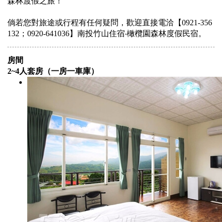
森林渡假之旅！
倘若您對旅途或行程有任何疑問，歡迎直接電洽【0921-356
132；0920-641036】南投竹山住宿‧橄欖園森林度假民宿。
房間
2~4人套房（一房一車庫）