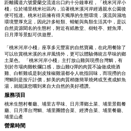
距離國道六號愛蘭交流道出口約十分鐘車程，「桃米河岸小
棧」位於埔里桃米社區內，沿著桃米溪河岸經過親水公園後
便可抵達。桃米社區擁有得天獨厚的生態環境，溪流與濕地
環境豐厚充足，因此許多蛙類、蜻蜓與鳥類生活其中，是以
自然資源聞名的生態村，附近有紙教堂、樹蛙亭、鯉魚潭、
日月潭等景點可供遊歷。
「桃米河岸小棧」座享多元豐富的自然寶藏，在此用餐除了
可以欣賞桃米溪的水岸風情外，更可以體驗傳統古早味的鄉
土菜色。 「桃米河岸小棧」主打放山雞與現撈台灣鯛，有
別於市場肉雞軟爛口感，放山雞Q彈的肉質不論做成燒酒
雞、白斬雞或是剝皮辣椒雞湯都令人吮指回味，而現撈的台
灣鯛則是按斤計價，鮮美的肉質稍微簡單燒烤或烹煮成鮮魚
湯，就能讓您嚐到來自大自然的美好禮讚。
服務項目
桃米生態村餐廳、埔里古早味、日月潭鄉土菜、埔里景觀餐
廳、日月潭台灣鯛、埔里團體合菜、經濟合菜、埔里餐廳、
埔里山產
營業時間