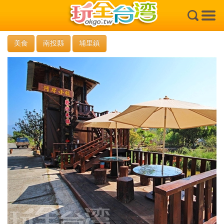
×
美食
南投縣
埔里鎮