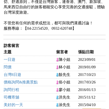
切、舒適原則，不僅是台灣旅客，連香港、澳門、新加坡、
馬來西亞自由行的旅客都能安心享受完善的交通接駁，體驗
台灣深度旅遊。
不管您有任何的需求或想法，都可與我們溝通討論！
服務專線：【04-22154520、0932-620748】
訪客留言
主題
留言者
張貼日期
一日遊
陳小姐
2023/09/01
問價
林小姐
2019/01/09
台灣8日遊
餘先生
2017/10/23
價格詢問&推薦景點
俗小姐
2017/03/26
詢問行程
廖小姐
2016/01/13
司機寄舖
洪先生
2015/11/12
美好的一天
涂先生
2015/04/10