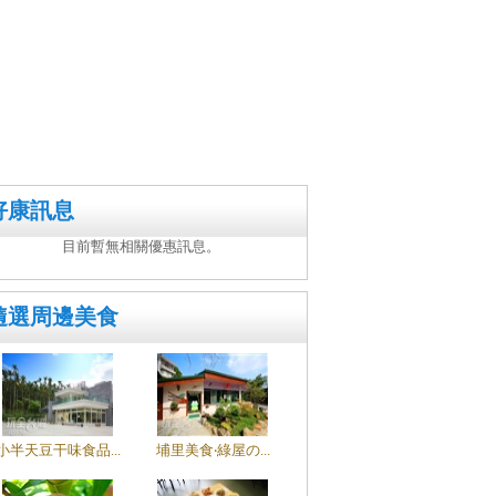
好康訊息
目前暫無相關優惠訊息。
隨選周邊美食
小半天豆干味食品...
埔里美食‧綠屋の...