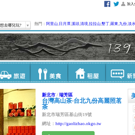
加入
熱門：
阿里山
,
日月潭
,
溪頭
,
清境
,
拉拉山
,
墾丁
,
羅東
,
九份
,
淡
想去哪兒玩?
新北市
/
瑞芳區
台灣高山茶‧台北九份高麗照茗
茶
新北市瑞芳區基山街19號
網址：
http://gaolizhao.okgo.tw