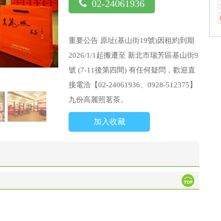
02-24061936
重要公告 原址(基山街19號)因租約到期
2026/1/1起搬遷至 新北市瑞芳區基山街9
號 (7-11後第四間) 有任何疑問，歡迎直
接電洽【02-24061936、0928-512375】
九份高麗照茗茶。
加入收藏