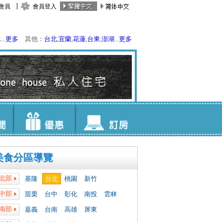
會員
會員登入
水
...
更多
其他：
台北
,
宜蘭
,
花蓮
,
台東
,
澎湖
...
更多
美食分區導覽
北部
基隆
台北
桃園
新竹
中部
苗栗
台中
彰化
南投
雲林
南部
嘉義
台南
高雄
屏東