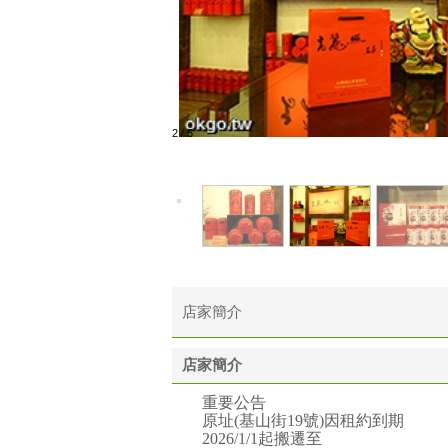
2
/
5
店家簡介
店家簡介
重要公告
原址(基山街19號)因租約到期
2026/1/1起搬遷至