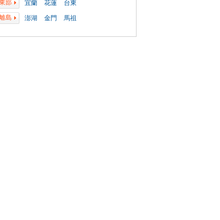
東部
宜蘭
花蓮
台東
離島
澎湖
金門
馬祖