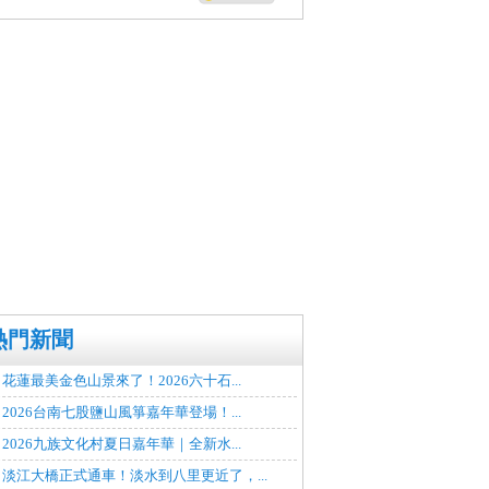
熱門新聞
花蓮最美金色山景來了！2026六十石...
2026台南七股鹽山風箏嘉年華登場！...
2026九族文化村夏日嘉年華｜全新水...
淡江大橋正式通車！淡水到八里更近了，...