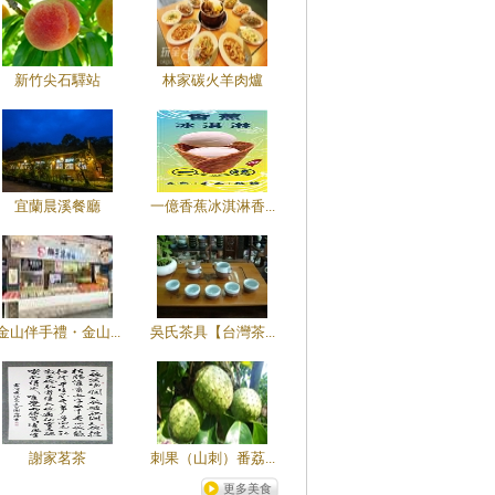
新竹尖石驛站
林家碳火羊肉爐
宜蘭晨溪餐廳
一億香蕉冰淇淋香...
金山伴手禮・金山...
吳氏茶具【台灣茶...
謝家茗茶
刺果（山刺）番荔...
更多美食