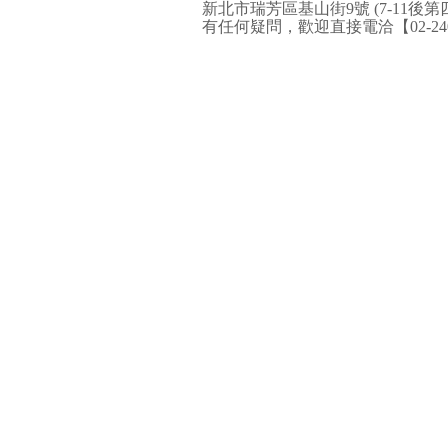
新北市瑞芳區基山街9號 (7-11後第
有任何疑問，歡迎直接電洽【02-2406