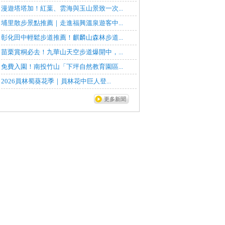
漫遊塔塔加！紅葉、雲海與玉山景致一次...
埔里散步景點推薦｜走進福興溫泉遊客中...
彰化田中輕鬆步道推薦！麒麟山森林步道...
苗栗賞桐必去！九華山天空步道爆開中，...
免費入園！南投竹山「下坪自然教育園區...
2026員林蜀葵花季｜員林花中巨人登...
更多新聞