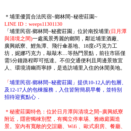
＊埔里優質合法民宿~鄉林間~秘密莊園~
LINE ID：weeps11301130
「埔里民宿-鄉林間~秘蜜莊園」位於南投埔里
(日月潭
與清境之間)
一處風景秀麗的鄉間，鄰近埔里酒廠、
廣興紙寮、鯉魚潭、飛行傘基地、18度c巧克力工
坊，妮娜巧克力，敲敲木…等熱門景點，前往市區僅
需5分鐘路程即可抵達。不但交通便利且周邊景致宜
人、環境清幽而寧靜，是造訪埔里入住的休閒美地。
「
埔里民宿-鄉林間~秘蜜莊園」提供10-12人
的包層
、
及12-17人的包棟服務，入住皆附簡易早餐，並特别
招待迎賓點心．
＊秘蜜莊園特色：位於日月潭與清境之間~廣興紙寮
附近，隱密獨棟別墅，有獨立停車埸、雅緻庭園造
景。室內有寬敞的交誼廳、Wifi 、歐式廚房、餐廳、