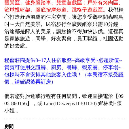
觀景區、健身腳踏車、兒童遊戲區；戶外有烤肉區、
籃球投籃架、腳底按摩步道、跳格子遊戲區。
我們精
心打造舒適溫馨的住房空間，讓您享受鄉林間蟲鳴鳥
叫～大自然美景。民宿步行至廣興紙寮只需10分鐘，
沿途都是醉人的美景，讓您捨不得加快步伐。這裡真
是家族旅遊，同學、好友聚會，員工聯誼，社團活動
的好去處。
秘蜜莊園提供8~17人住宿服務~高級享受~必超所值~
貴賓可使用交誼廳、廚房、餐廳、觀景廳、停車場~
包棟時不會安排其他旅客入住哦！（本民宿不接受議
價，請確認後再訂房）
倘若您對旅途或行程有任何疑問，歡迎直接電洽【09
05-860156】
，或 Line(ID:weeps11301130)
鄉林間~陳
小姐 。
房間