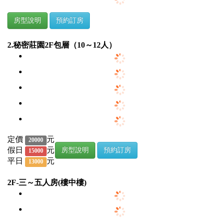
房型說明
預約訂房
2.秘密莊園2F包層（10～12人）
定價
元
20000
假日
元
房型說明
預約訂房
15000
平日
元
13000
2F-三～五人房(樓中樓)