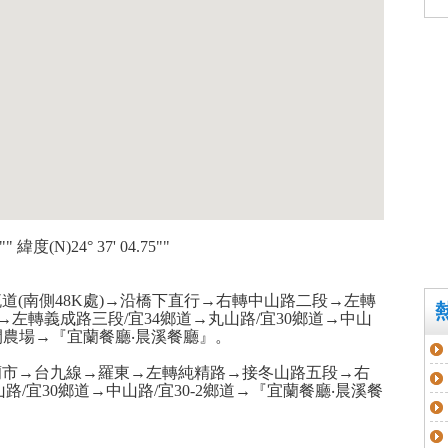
"" 緯度(N)24° 37' 04.75""
道(南側48K處)→沿橋下直行→右轉中山路二段→左轉
→左轉義成路三段/宜34鄉道→丸山路/宜30鄉道→中山
休閒農場→『宜蘭餐廳‧晨溪餐廳』。
蘭市→台九線→羅東→左轉純精路→接冬山路五段→右
路/宜30鄉道→中山路/宜30-2鄉道→『宜蘭餐廳‧晨溪餐