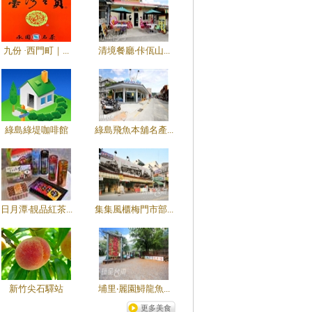
九份 ·西門町｜...
清境餐廳‧佧佤山...
綠島綠堤咖啡館
綠島飛魚本舖名產...
日月潭‧靚品紅茶...
集集風櫃梅門市部...
新竹尖石驛站
埔里‧麗園鱘龍魚...
更多美食