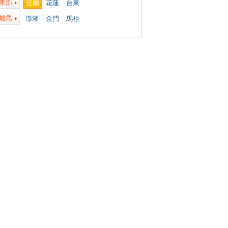
東部
宜蘭
花蓮
台東
離島
澎湖
金門
馬祖