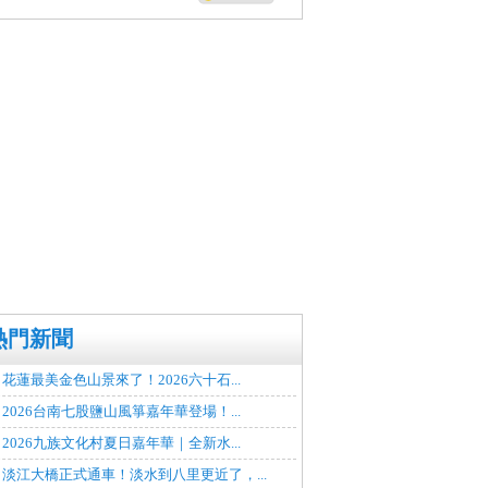
熱門新聞
花蓮最美金色山景來了！2026六十石...
2026台南七股鹽山風箏嘉年華登場！...
2026九族文化村夏日嘉年華｜全新水...
淡江大橋正式通車！淡水到八里更近了，...