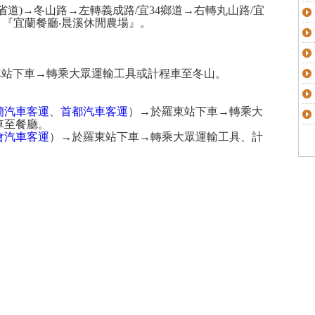
省道)→冬山路→左轉義成路/宜34鄉道→右轉丸山路/宜
道→『宜蘭餐廳‧晨溪休閒農場』。
車站下車→轉乘大眾運輸工具或計程車至冬山。
蘭汽車客運
、
首都汽車客運
）→於羅東站下車→轉乘大
車至餐廳。
會汽車客運
）→於羅東站下車→轉乘大眾運輸工具、計