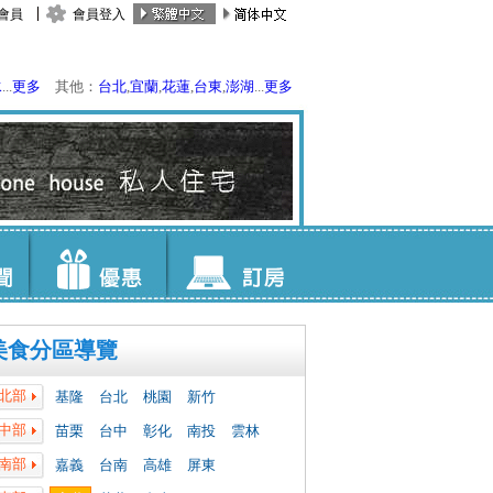
會員
會員登入
水
...
更多
其他：
台北
,
宜蘭
,
花蓮
,
台東
,
澎湖
...
更多
美食分區導覽
北部
基隆
台北
桃園
新竹
中部
苗栗
台中
彰化
南投
雲林
南部
嘉義
台南
高雄
屏東