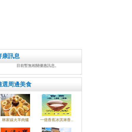
好康訊息
目前暫無相關優惠訊息。
隨選周邊美食
林家碳火羊肉爐
一億香蕉冰淇淋香...