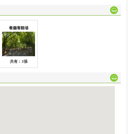
餐廳養雞場
共有：3張