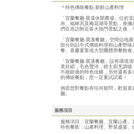
＊特色傳統餐點‧新鮮山產料理
「宜蘭餐廳‧晨溪休閒農場」位於
布、福林宮及梅花湖等景點，座擁
們在造訪附近各大熱門景點之後，
「宜蘭餐廳‧晨溪餐廳」空間佔地
部分則以中式傳統料理和山產野味
餐、喜慶宴客或大型團體用餐飽食
「宜蘭餐廳‧晨溪餐廳」設有環境
美壯碩，毛色豐沛，經主廚烹調後
不能錯過的特色佳餚，另外還有多
的傳統餐點，您一定要試試看！
倘若您對餐點有任何疑問，歡迎直接電洽【
廳。
服務項目
服務項目：宜蘭餐廳、宜蘭山產、
特色餐飲：山產料理、野菜盛宴、