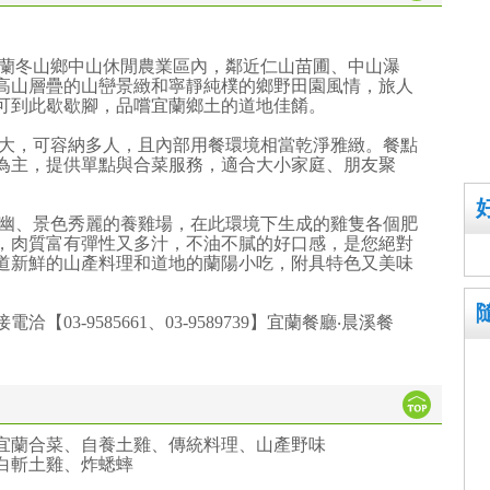
宜蘭冬山鄉中山休閒農業區內，鄰近仁山苗圃、中山瀑
高山層疊的山巒景緻和寧靜純樸的鄉野田園風情，旅人
可到此歇歇腳，品嚐宜蘭鄉土的道地佳餚。
廣大，可容納多人，且內部用餐環境相當乾淨雅緻。餐點
為主，提供單點與合菜服務，適合大小家庭、朋友聚
。
清幽、景色秀麗的養雞場，在此環境下生成的雞隻各個肥
，肉質富有彈性又多汁，不油不膩的好口感，是您絕對
道新鮮的山產料理和道地的蘭陽小吃，附具特色又美味
03-9585661、03-9589739】宜蘭餐廳‧晨溪餐
宜蘭合菜、自養土雞、傳統料理、山產野味
白斬土雞、炸蟋蟀