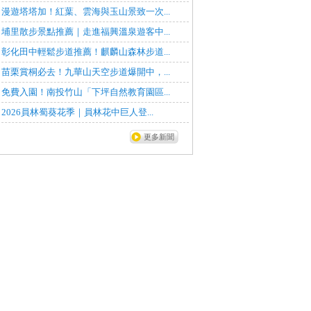
漫遊塔塔加！紅葉、雲海與玉山景致一次...
埔里散步景點推薦｜走進福興溫泉遊客中...
彰化田中輕鬆步道推薦！麒麟山森林步道...
苗栗賞桐必去！九華山天空步道爆開中，...
免費入園！南投竹山「下坪自然教育園區...
2026員林蜀葵花季｜員林花中巨人登...
更多新聞