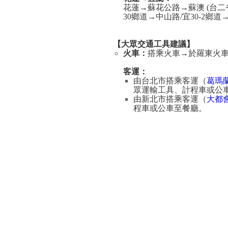
花蓮→蘇花公路→蘇澳 (台二
30鄉道→中山路/宜30-2鄉
【大眾交通工具建議】
火車：
搭乘火車→於羅東火
客運：
由台北市搭乘客運（
葛瑪
眾運輸工具、計程車或公
由新北市搭乘客運（
大都
程車或公車至餐廳。