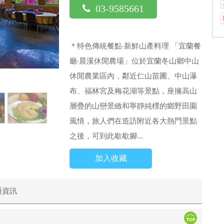
03-9585661
＊特色傳統餐點‧新鮮山產料理 「宜蘭餐
廳‧晨溪休閒農場」位於宜蘭冬山鄉中山
休閒農業區內，鄰近仁山苗圃、中山瀑
布、福林宮及梅花湖等景點，座擁高山
層疊的山巒景緻和寧靜純樸的鄉野田園
風情，旅人們在造訪附近各大熱門景點
之後，可到此歇歇腳...
加入收藏
通資訊