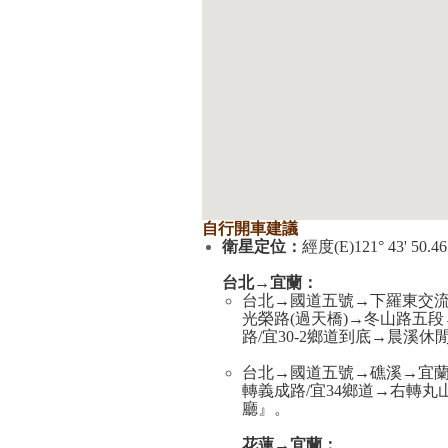
自行開車建議
衛星定位：
經度(E)121° 43' 50.46
台北→宜蘭：
台北→國道五號→下羅東交流
光榮路(過天橋)→冬山路五段
路/宜30-2鄉道到底→晨溪
台北→國道五號→礁溪→宜
轉義成路/宜34鄉道→右轉丸山
廳』。
花蓮→宜蘭：