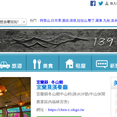
加入
熱門：
阿里山
,
日月潭
,
溪頭
,
清境
,
拉拉山
,
墾丁
,
羅東
,
九份
,
淡
想去哪兒玩?
宜蘭縣
/
冬山鄉
宜蘭晨溪餐廳
宜蘭縣冬山鄉中山村(路)828號(中山休閒
農業區內福林宮旁)
網址：
https://chen-c.okgo.tw