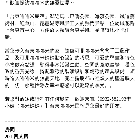
＊歡迎探訪嚕嚕米的無憂世界～
「台東嚕嚕米民宿」鄰近馬卡巴嗨公園、海濱公園、鐵道藝
術村、鯉魚山、琵琶湖等風景宜人的熱門景點，位於鐵花路
上台東市中心，方便旅人探遊台東采風、品嚐道地小吃佳
餚。
當您步入台東嚕嚕米的家，隨處可見嚕嚕米爸爸手工藝作
品，及可見嚕嚕米媽媽貼心設計的巧思，可愛的壁畫和特色
小物做為點綴，顯得非常活潑生動。空間的寬敞幽靜，暖色
系的昏黃光線，搭配雅緻的裝潢設計和精緻的家具設備，頓
時進入嚕嚕米的無憂天地，完全擺脫都市裡煩人的塵囂腦人
的一切，那種恬靜及幸福感您可以輕鬆的享受。。
若您對旅途或行程有任何疑問，歡迎來電【0932-582193李
小姐（嚕米媽媽）】台東嚕嚕米民宿是您最好的朋友。
房間
201 四人房