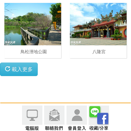
鳥松溼地公園
八隆宮
載入更多