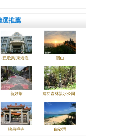
隨選推薦
(已歇業)東港漁...
關山
新好茶
建功森林親水公園...
映泉禪寺
白砂灣