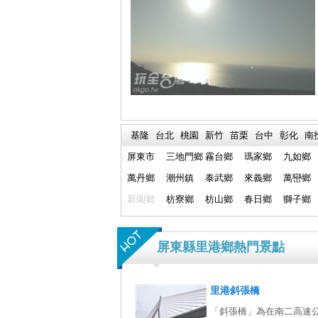
基隆
台北
桃園
新竹
苗栗
台中
彰化
南
屏東市
三地門鄉
霧台鄉
瑪家鄉
九如鄉
萬丹鄉
潮州鎮
泰武鄉
來義鄉
萬巒鄉
新園鄉
枋寮鄉
枋山鄉
春日鄉
獅子鄉
屏東縣里港鄉熱門景點
里港斜張橋
「斜張橋」為在南二高速