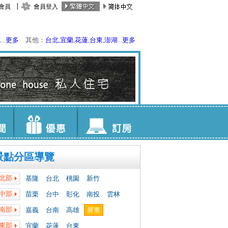
會員
會員登入
水
...
更多
其他：
台北
,
宜蘭
,
花蓮
,
台東
,
澎湖
...
更多
景點分區導覽
北部
基隆
台北
桃園
新竹
中部
苗栗
台中
彰化
南投
雲林
南部
嘉義
台南
高雄
屏東
東部
宜蘭
花蓮
台東