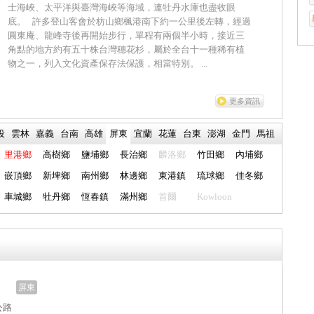
士海峽、太平洋與臺灣海峽等海域，連牡丹水庫也盡收眼
底。 許多登山客會於枋山鄉楓港南下約一公里後左轉，經過
圓東庵、龍峰寺後再開始步行，單程有兩個半小時，接近三
角點的地方約有五十株台灣穗花杉，屬於全台十一種稀有植
物之一，列入文化資產保存法保護，相當特別。 ...
更多資訊
投
雲林
嘉義
台南
高雄
屏東
宜蘭
花蓮
台東
澎湖
金門
馬祖
里港鄉
高樹鄉
鹽埔鄉
長治鄉
麟洛鄉
竹田鄉
內埔鄉
嵌頂鄉
新埤鄉
南州鄉
林邊鄉
東港鎮
琉球鄉
佳冬鄉
車城鄉
牡丹鄉
恆春鎮
滿州鄉
首爾
Kowloon
屏東
公路