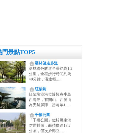
熱門景點TOP5
泗林健走步道
泗林綠色隧道全長約為1.2
公里，全程步行時間約為
40分鐘，沿途種......
紅柴坑
紅柴坑漁港位於恆春半島
西海岸，有關山、西屏山
為天然屏障，當每年1......
千禧公園
「千禧公園」位於屏東消
防局對面，面積廣達13.2
公頃，僅次於縣立......