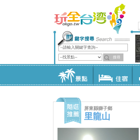
屏東縣獅子鄉
里龍山