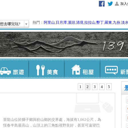
加入
熱門：
阿里山
,
日月潭
,
溪頭
,
清境
,
拉拉山
,
墾丁
,
羅東
,
九份
,
淡
想去哪兒玩?
1
2
3
4
5
里龍山位於獅子鄉與枋山鄉的交界處，海拔有1,062公尺，為
恆春半島最高山，山頂上的三角點視野良好，甚至可遠望巴