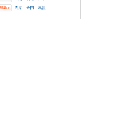
離島
澎湖
金門
馬祖