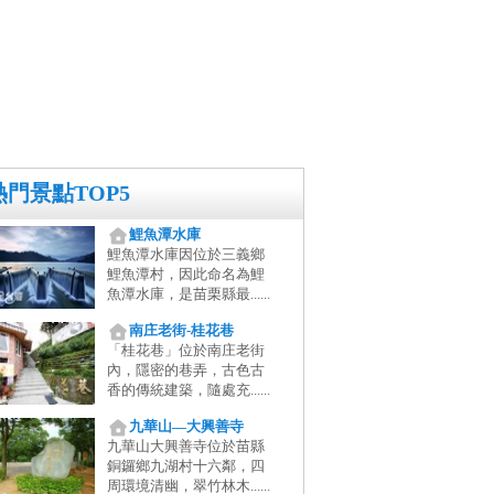
熱門景點TOP5
鯉魚潭水庫
鯉魚潭水庫因位於三義鄉
鯉魚潭村，因此命名為鯉
魚潭水庫，是苗栗縣最......
南庄老街-桂花巷
「桂花巷」位於南庄老街
內，隱密的巷弄，古色古
香的傳統建築，隨處充......
九華山—大興善寺
九華山大興善寺位於苗縣
銅鑼鄉九湖村十六鄰，四
周環境清幽，翠竹林木......