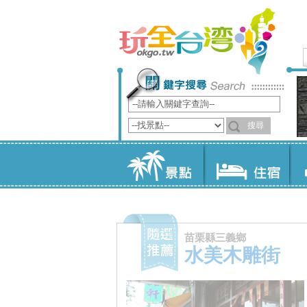
苗栗縣三義鄉
水美木雕街