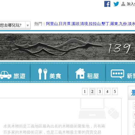
加入
熱門：
阿里山
,
日月潭
,
溪頭
,
清境
,
拉拉山
,
墾丁
,
羅東
,
九份
,
淡
想去哪兒玩?
1
2
3
4
5
水美木雕街是三義地區最為出名的木雕藝術聚集地，共有兩
百多家的木雕藝術店家，也是三義木雕最主要的買賣交易