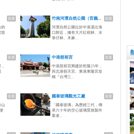
竹南河濱自然公園（官義...
苗栗
苗栗
合的
河濱自然公園位於中港溪出海
建苗
口附近，擁有大片紅樹林、水
筆仔林、木麻...
中港慈裕宮
苗栗
苗栗
里，
中港慈裕宮興建於乾隆25年，
溪
與北港朝天宮、東港東隆宮並
稱『台灣三...
國泰玻璃觀光工廠
苗栗
苗栗
香山
「國泰玻璃」為歷經三代，傳
便
承六十年的空心玻璃窯燒製作
業者...