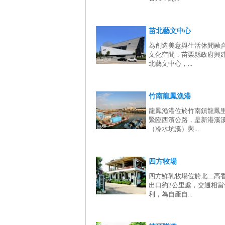
苗北藝文中心
為創造美意與生活休閒融
文化空間，苗栗縣政府興
北藝文中心，...
竹南龍鳳漁港
龍鳳漁港位於竹南鎮龍鳳
緊臨西濱公路，是新港溪
（冷水坑溪）與...
四方牧場
四方鮮乳牧場位於北二高
出口約2公里處，交通相當
利，為自產自...