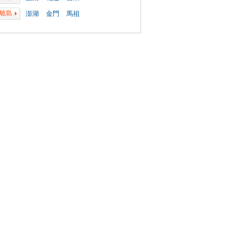
離島
澎湖
金門
馬祖