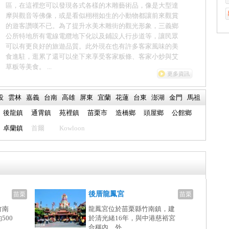
區，在這裡您可以發現各式各樣的木雕藝術品，像是大型達
摩與觀音等佛像，或是看似栩栩如生的小動物都讓前來觀賞
的遊客讚嘆不已。為了提升水美木雕街的觀光形象，三義鄉
公所特地所有電線電纜地下化以及鋪設人行步道等，讓民眾
可以有更良好的旅遊品質。此外現在也有許多客家風味的美
食進駐，逛累了還可以坐下來享受客家粄條、客家小炒與艾
草粄等美食。 ...
更多資訊
投
雲林
嘉義
台南
高雄
屏東
宜蘭
花蓮
台東
澎湖
金門
馬祖
後龍鎮
通霄鎮
苑裡鎮
苗栗市
造橋鄉
頭屋鄉
公館鄉
卓蘭鎮
首爾
Kowloon
後厝龍鳳宮
苗栗
苗栗
竹南
龍鳳宮位於苗栗縣竹南鎮，建
500
於清光緒16年，與中港慈裕宮
合稱內、外...