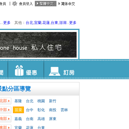
會員
會員登入
水
...
更多
其他：
台北
,
宜蘭
,
花蓮
,
台東
,
澎湖
...
更多
景點分區導覽
北部
基隆
台北
桃園
新竹
中部
苗栗
台中
彰化
南投
雲林
南部
嘉義
台南
高雄
屏東
東部
宜蘭
花蓮
台東