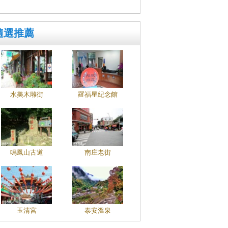
隨選推薦
水美木雕街
羅福星紀念館
鳴鳳山古道
南庄老街
玉清宮
泰安溫泉