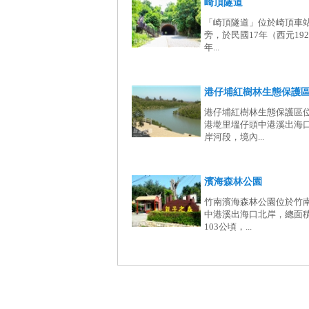
崎頂隧道
「崎頂隧道」位於崎頂車
旁，於民國17年（西元192
年...
港仔埔紅樹林生態保護區.
港仔埔紅樹林生態保護區
港墘里塭仔頭中港溪出海
岸河段，境內...
濱海森林公園
竹南濱海森林公園位於竹
中港溪出海口北岸，總面
103公頃，...