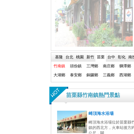
基隆
台北
桃園
新竹
苗栗
台中
彰化
南
竹南鎮
頭份鎮
三灣鄉
南庄鄉
獅潭鄉
大湖鄉
泰安鄉
銅鑼鄉
三義鄉
西湖鄉
苗栗縣竹南鎮熱門景點
崎頂海水浴場
崎頂海水浴場位於苗栗縣
鎮的西北方，火車站後方約
公尺，闢...