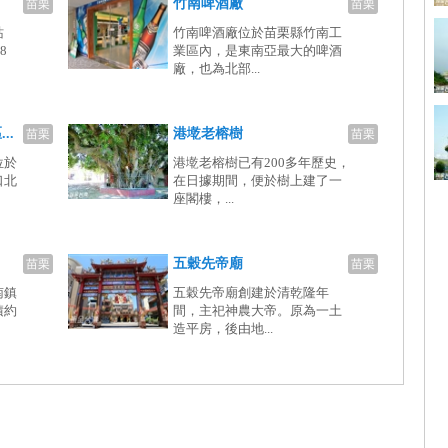
竹南啤酒廠
苗栗
苗栗
站
竹南啤酒廠位於苗栗縣竹南工
8
業區內，是東南亞最大的啤酒
廠，也為北部...
..
港墘老榕樹
苗栗
苗栗
位於
港墘老榕樹已有200多年歷史，
口北
在日據期間，便於樹上建了一
座閣樓，...
五穀先帝廟
苗栗
苗栗
南鎮
五穀先帝廟創建於清乾隆年
積約
間，主祀神農大帝。原為一土
造平房，後由地...