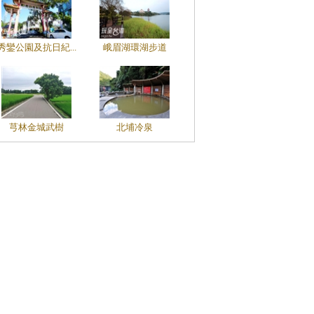
秀鑾公園及抗日紀...
峨眉湖環湖步道
芎林金城武樹
北埔冷泉