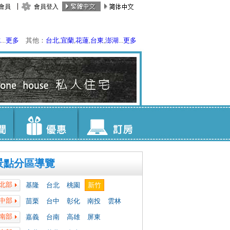
會員
會員登入
水
...
更多
其他：
台北
,
宜蘭
,
花蓮
,
台東
,
澎湖
...
更多
景點分區導覽
北部
基隆
台北
桃園
新竹
中部
苗栗
台中
彰化
南投
雲林
南部
嘉義
台南
高雄
屏東