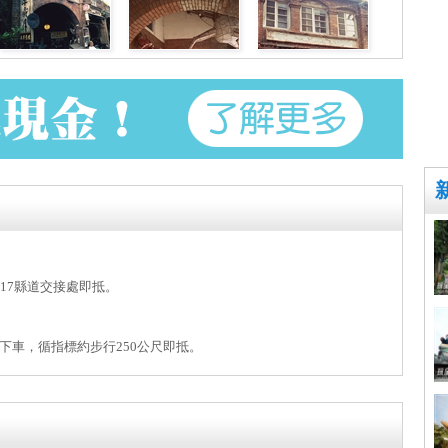
17縣道交接處即抵。
下車，循指標約步行250公尺即抵。