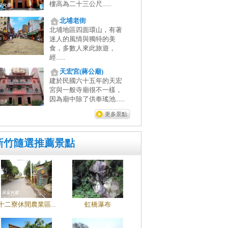
樓高為二十三公尺......
北埔老街
北埔地區四面環山，有著
迷人的風情與獨特的美
食，多數人來此旅遊，
經......
天宏宮(蔣公廟)
建於民國六十五年的天宏
宮與一般寺廟很不一樣，
因為廟中除了供奉瑤池......
更多景點
新竹隨選推薦景點
十二寮休閒農業區...
虹橋瀑布