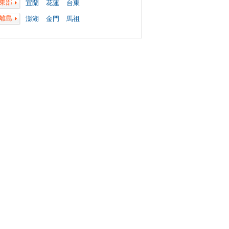
東部
宜蘭
花蓮
台東
離島
澎湖
金門
馬祖