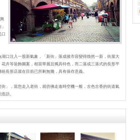
在興
街」
民口
為湖口注入一股新氣象，「新街」落成後市容變得煥然一新，街屋大
、花卉等裝飾圖案，相當華麗且獨具特色，而二落或三落式的長形平
傳統長形店屋在目前已所剩無幾，具有保存意義。
老街」，當您走入老街，就彷彿走進時空機一般，古色古香的街道氣
的造訪。