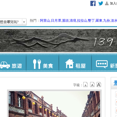
加入
熱門：
阿里山
,
日月潭
,
溪頭
,
清境
,
拉拉山
,
墾丁
,
羅東
,
九份
,
淡
想去哪兒玩?
字級：