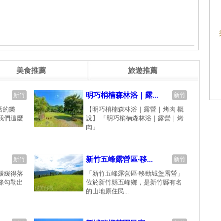
美食推薦
旅遊推薦
明巧梢楠森林浴｜露...
新竹
新竹
活的樂
【明巧梢楠森林浴｜露營｜烤肉 概
我們這麼
說】 「明巧梢楠森林浴｜露營｜烤
肉」...
新竹五峰露營區‧移...
新竹
新竹
緩緩得落
「新竹五峰露營區‧移動城堡露營」
條勾勒出
位於新竹縣五峰鄉，是新竹縣有名
的山地原住民...