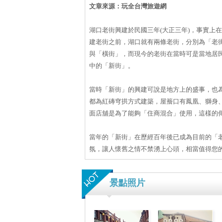
文章來源：玩全台灣旅遊網
湖口老街興建於民國三年(大正三年)，事實上
建老街之前，湖口就有兩條老街，分別為「老
與「橫街」，而現今的老街在當時可是當地居
中的「新街」。
當時「新街」的興建可說是地方上的盛事，也
都為紅磚穹拱方式建築，屋簷口有鳳凰、獅身
面店舖是為了能夠「住商混合」使用，這樣的
當年的「新街」在歷經百年後已成為目前的「
氛，讓人懷舊之情不禁湧上心頭，相當值得您
景點照片