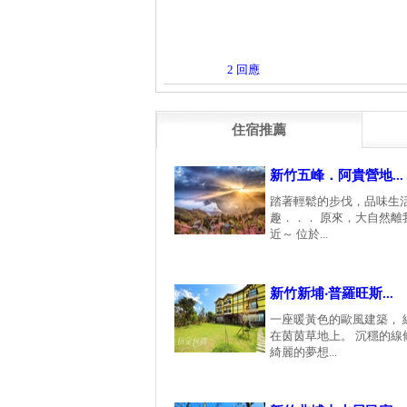
2 回應
住宿推薦
新竹五峰．阿貴營地...
踏著輕鬆的步伐，品味生
趣．．． 原來，大自然離
近～ 位於...
新竹新埔‧普羅旺斯...
一座暖黃色的歐風建築， 
在茵茵草地上。 沉穩的線
綺麗的夢想...