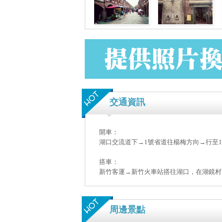
交通資訊
開車：
湖口交流道下→1號省道往楊梅方向→行至1
搭車：
新竹客運→新竹火車站搭往湖口，在湖鏡村
周邊景點