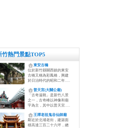
新竹熱門景點TOP5
東安古橋
位於新竹縣關西鎮的東安
古橋又稱為彩鳳橋，興建
於日治時代的昭和二年......
普天宮(大關公廟)
「古奇遠眺」是新竹八景
之一，古奇峰以神像和廟
宇為主，其中以普天宮......
王禪老祖鬼谷仙師廟
鄰近於北埔老街，建築面
積高達三百二十六坪，總