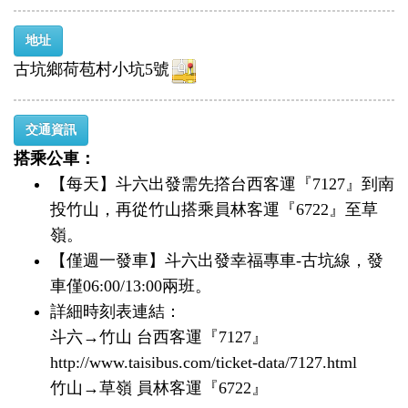
地址
古坑鄉荷苞村小坑5號
交通資訊
搭乘公車：
【每天】斗六出發需先撘台西客運『7127』到南
投竹山，再從竹山搭乘員林客運『6722』至草
嶺。
【僅週一發車】斗六出發幸福專車-古坑線，發
車僅06:00/13:00兩班。
​詳細時刻表連結：
斗六→竹山 台西客運『7127』
http://www.taisibus.com/ticket-data/7127.html
竹山→草嶺 員林客運『6722』