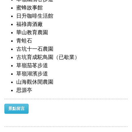
蜜蜂故事館
日升咖啡生活館
福祿壽酒廠
華山教育農園
青蛙石
古坑十一石農園
古坑育成駝鳥園（已歇業）
草嶺茄苳步道
草嶺湖濱步道
山海觀休閒農園
思源亭
景點留言