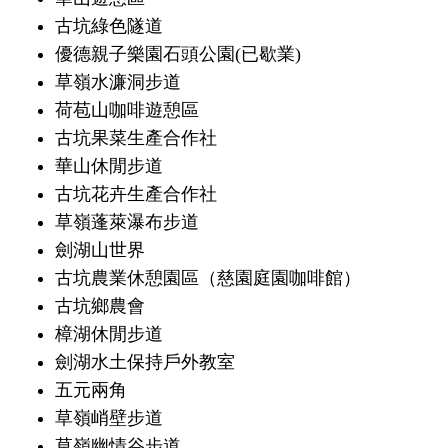
古坑綠色隧道
優德親子樂園石頭公園(已歇業)
草嶺水濂洞步道
荷苞山咖啡遊憩區
古坑果菜生產合作社
華山休閒步道
古坑花卉生產合作社
草嶺蓬萊瀑布步道
劍湖山世界
古坑農業休憩園區（慈園庭園咖啡館）
古坑鄉農會
樟湖休閒步道
劍湖水土保持戶外教室
五元兩角
草嶺峭壁步道
草嶺幽情谷步道