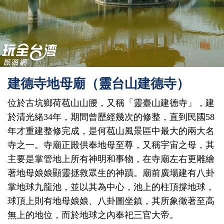
建德寺地母廟（靈台山建德寺）
位於古坑鄉荷苞山山腰，又稱「靈臺山建德寺」，建
於清光緒34年，期間曾歷經幾次的修整，直到民國58
年才重建整修完成，是何苞山風景區中最大的兩大名
寺之一。寺廟正殿供奉地母至尊，又稱宇宙之母，其
主要是掌管地上所有神明和事物，在寺廟左右更雕繪
著地母娘娘顯靈拯救眾生的神蹟。廟前廣場建有八卦
掌地球九龍池，並以其為中心，池上的柱頂撐地球，
球頂上則有地母娘娘、八卦圖坐鎮，其所象徵著至高
無上的地位，而於地球之內奉祀三官大帝。