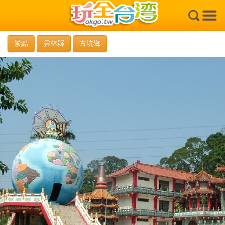
×
景點
雲林縣
古坑鄉