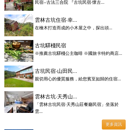
民宿--古法三合院 『古坑民宿‧懷古...
雲林古坑住宿‧幸...
在檜木打造而成的小木屋之中，探出頭...
古坑驛棧民宿
※推薦古坑驛棧公主咖啡 ※國旅卡特約商店...
古坑民宿‧山田民...
親切用心的優質服務，給您賓至如歸的住宿...
雲林古坑‧天秀山...
「雲林古坑民宿‧天秀山莊餐廳民宿」坐落於
雲...
更多資訊