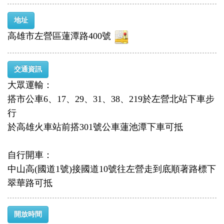
地址
高雄市左營區蓮潭路400號
交通資訊
大眾運輸：
搭市公車6、17、29、31、38、219於左營北站下車步
行
於高雄火車站前搭301號公車蓮池潭下車可抵
自行開車：
中山高(國道1號)接國道10號往左營走到底順著路標下
翠華路可抵
開放時間