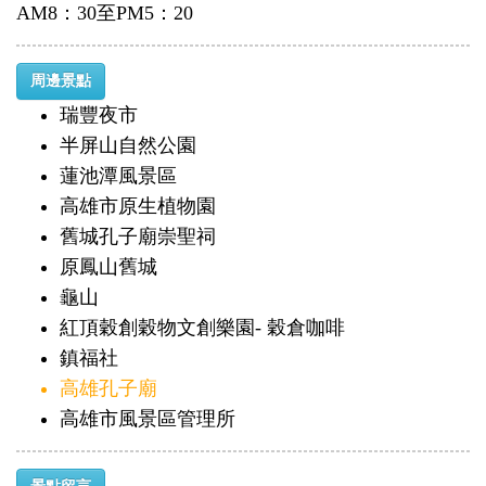
AM8：30至PM5：20
周邊景點
瑞豐夜市
半屏山自然公園
蓮池潭風景區
高雄市原生植物園
舊城孔子廟崇聖祠
原鳳山舊城
龜山
紅頂穀創穀物文創樂園- 穀倉咖啡
鎮福社
高雄孔子廟
高雄市風景區管理所