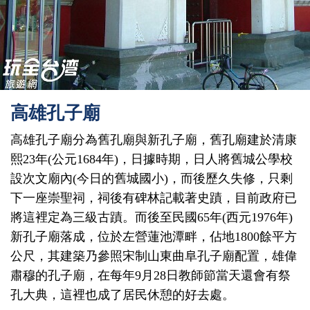
高雄孔子廟
高雄孔子廟分為舊孔廟與新孔子廟，舊孔廟建於清康
熙23年(公元1684年)，日據時期，日人將舊城公學校
設次文廟內(今日的舊城國小)，而後歷久失修，只剩
下一座崇聖祠，祠後有碑林記載著史蹟，目前政府已
將這裡定為三級古蹟。而後至民國65年(西元1976年)
新孔子廟落成，位於左營蓮池潭畔，佔地1800餘平方
公尺，其建築乃參照宋制山東曲阜孔子廟配置，雄偉
肅穆的孔子廟，在每年9月28日教師節當天還會有祭
孔大典，這裡也成了居民休憩的好去處。