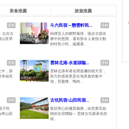
美食推薦
旅遊推薦
斗六民宿～戀雲軒民...
雲林
雲林
」位在古
純樸宜人的鄉野風情，慢步古蹟名
湖山世界
勝中的悠閒，還有那令人食指大動
的特色小吃，蘊藏著...
雲林北港‧水道頭咖...
雲林
雲林
之中，探
雲林北港有著名聞遐邇的朝天宮，
著幸福笑
前方的道路更是在地美食的集中
地，煎盤粿、鴨肉...
古坑民宿‧山田民宿...
雲林
雲林
親子民
親切用心的優質服務，給您賓至如
為華山區
歸的住宿體驗～ 雲林古坑最著名的
就...