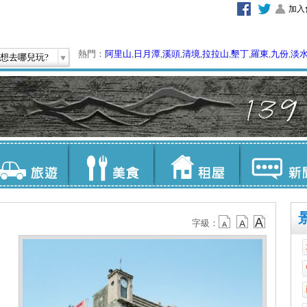
加入
熱門：
阿里山
,
日月潭
,
溪頭
,
清境
,
拉拉山
,
墾丁
,
羅東
,
九份
,
淡
想去哪兒玩?
字級：