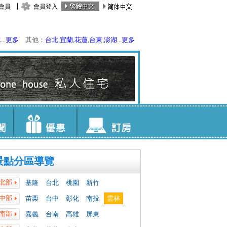
會員
會員登入
水
...
更多
其他：
台北
,
宜蘭
,
花蓮
,
台東
,
澎湖
...
更多
景點分區導覽
北部
基隆
台北
桃園
新竹
中部
苗栗
台中
彰化
南投
雲林
南部
嘉義
台南
高雄
屏東