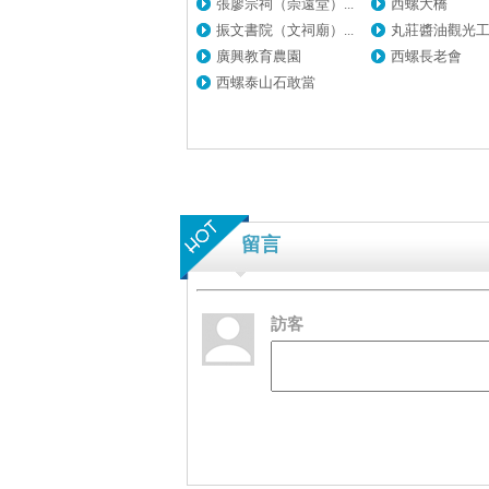
張廖宗祠（崇遠堂）...
西螺大橋
振文書院（文祠廟）...
丸莊醬油觀光
廣興教育農園
西螺長老會
西螺泰山石敢當
留言
訪客