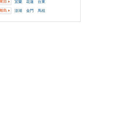
東部
宜蘭
花蓮
台東
離島
澎湖
金門
馬祖