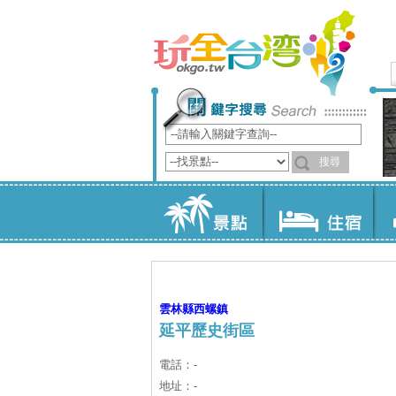
雲林縣
西螺鎮
延平歷史街區
電話：-
地址：-