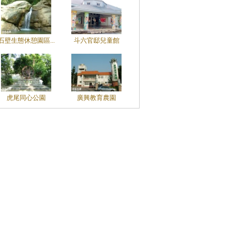
石壁生態休憩園區...
斗六官邸兒童館
虎尾同心公園
廣興教育農園