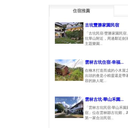
住宿推薦
古坑豐勝家園民宿
「古坑民宿‧豐勝家園民宿
坑華山附近，周邊鄰近劍
主題樂園...
雲林古坑住宿‧幸福...
在檜木打造而成的小木屋
出頭的會是小精靈還是帶
容的旅人呢...
雲林古坑‧華山禾園...
「雲林古坑民宿‧華山禾園
宿」位在雲林縣古坑鄉，
第一家合法民宿...