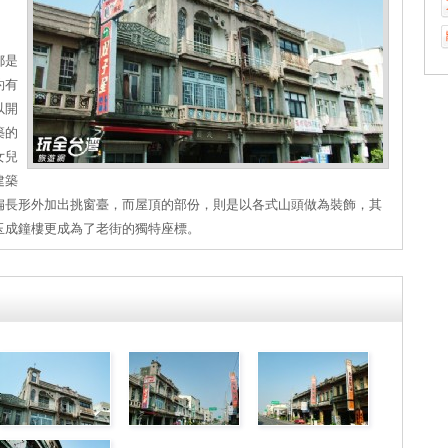
都是
約有
以開
築的
女兒
建築
扁長形外加出挑窗臺，而屋頂的部份，則是以各式山頭做為裝飾，其
玉成鐘樓更成為了老街的獨特座標。