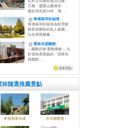
位於古坑鄉荷苞山山腰，
又稱「靈臺山建德寺」，
建於清光緒34年，期......
青埔落羽松秘境
青埔落羽松秘境為前雲林
縣長張榮味的私人庭園，
位在虎尾糖廠......
雲林布袋戲館
～轟動武林‧驚動萬教～ 位
於雲林虎尾鎮的「雲林布
袋戲館......
更多景點
雲林隨選推薦景點
草嶺茄苳步道
古坑鄉農會