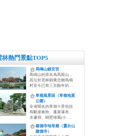
雲林熱門景點TOP5
馬鳴山鎮安宮
馬鳴山的原名為馬龍山，
其位於雲林縣褒忠鄉馬鳴
村至今已有三百餘年的......
草嶺風景區（草嶺地質
公園）
全省聞名的草嶺十景包括
有斷崖春秋、蓬萊瀑布、
水濂洞、峭壁雄風(小......
建德寺地母廟（靈台山
建德寺）