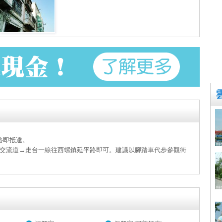
路即抵達。
交流道→走台一線往西螺鎮延平路即可。建議以腳踏車代步參觀街