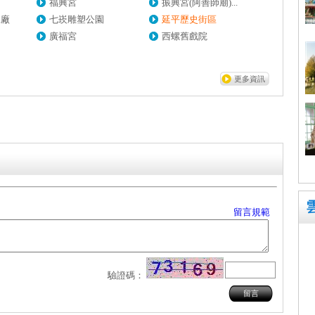
福興宮
振興宮(阿善師廟)...
工廠
七崁雕塑公園
延平歷史街區
廣福宮
西螺舊戲院
更多資訊
留言規範
驗證碼：