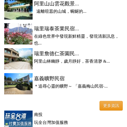
阿里山山雲花觀景...
遠離喧囂的山城，蜿蜒的...
瑞里瑞泰茶業民宿...
在綠色世界中發現新鮮精靈，發現清新訊息，
也...
瑞里詹德仁茶園民...
阿里山林幽靜，歲月靜好，茶香清渺 &...
嘉義曠野民宿
＊追尋心靈的曠野～ 「嘉義梅山民宿‧...
更多資訊
南投
玩全台灣加值服務