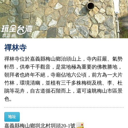
禪林寺
禪林寺位於嘉義縣梅山鄉治頭山上，寺內莊嚴、氣勢
軒昂，供奉千手觀音，是當地極為重要的佛教勝地，
朝拜者也終年不絕，寺廟佔地六公頃，前方為一大片
竹林，環境清幽，並植有三千多株梅樹及桃、李、杜
鵑等花卉，自古道循石階而上，還可遠眺梅山市區景
色。
地址
嘉義縣梅山鄉圳北村圳頭20-1號