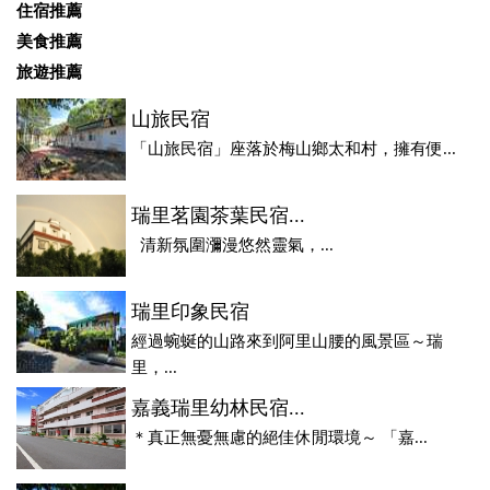
住宿推薦
美食推薦
旅遊推薦
山旅民宿
「山旅民宿」座落於梅山鄉太和村，擁有便...
瑞里茗園茶葉民宿...
清新氛圍瀰漫悠然靈氣，...
瑞里印象民宿
經過蜿蜒的山路來到阿里山腰的風景區～瑞
里，...
嘉義瑞里幼林民宿...
＊真正無憂無慮的絕佳休閒環境～ 「嘉...