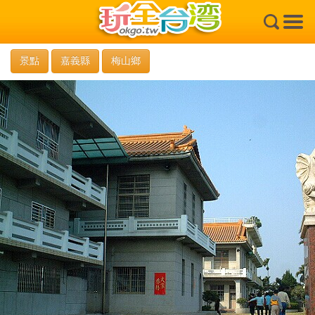
×
景點
嘉義縣
梅山鄉