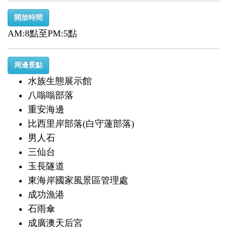
開放時間
AM:8點至PM:5點
周邊景點
水族生態展示館
八嗡嗡部落
重安海邊
比西里岸部落(白守蓮部落)
男人石
三仙台
玉長隧道
東海岸國家風景區管理處
成功漁港
石雨傘
成廣澳天后宮