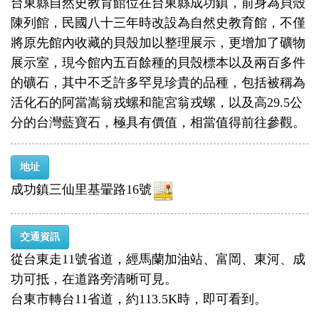
台東縣自然史教育館位在台東縣成功鎮，前身為貝殼
陳列館，民國八十三年時改設為自然史教育館，不僅
將原先館內收藏的貝殼加以整理展示，更增加了礦物
展示室，現今館內五百餘種的貝殼標本以及兩百多件
的礦石，其中不乏許多罕見珍貴的品種，包括被稱為
活化石的阿當嵩翁戎螺和龍宮翁戎螺，以及高29.5公
分的台灣藍寶石，極具有價值，相當值得前往參觀。
地址
成功鎮三仙里基翬路16號
交通資訊
從台東走11號省道，經馬蘭加油站、富岡、東河、成
功可抵，在道路旁清晰可見。
台東市轉台11省道，約113.5K時，即可看到。