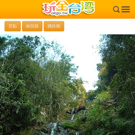
×
景點
南投縣
國姓鄉