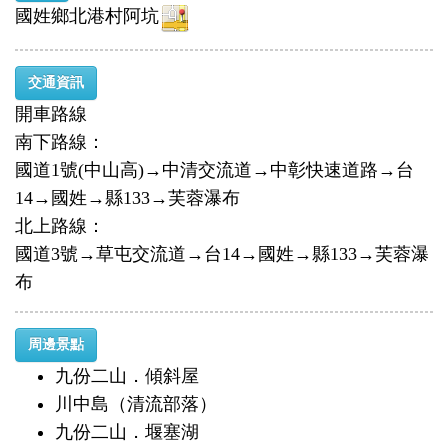
國姓鄉北港村阿坑
交通資訊
開車路線
南下路線：
國道1號(中山高)→中清交流道→中彰快速道路→台
14→國姓→縣133→芙蓉瀑布
北上路線：
國道3號→草屯交流道→台14→國姓→縣133→芙蓉瀑
布
周邊景點
九份二山．傾斜屋
川中島（清流部落）
九份二山．堰塞湖