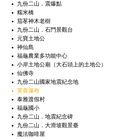
九份二山．震爆點
糯米橋
茄苳神木老樹
九份二山．石門景觀台
元寶土地公
神仙島
福龜農業多功能中心
小岸土地公廟（大石頭上的土地公）
仙佛寺
九份二山國家地震紀念地
芙蓉瀑布
泰雅渡假村
福龜國小
九份二山．地震紀念碑
九份二山．大滑坡觀景臺
魔法咖啡屋