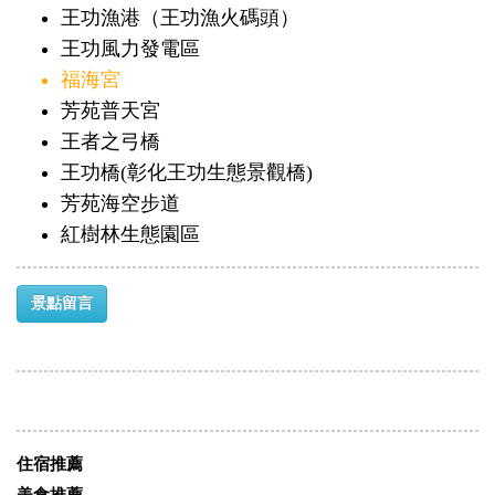
王功漁港（王功漁火碼頭）
王功風力發電區
福海宮
芳苑普天宮
王者之弓橋
王功橋(彰化王功生態景觀橋)
芳苑海空步道
紅樹林生態園區
景點留言
住宿推薦