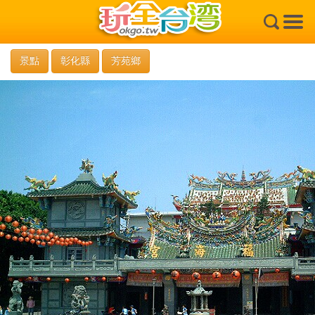
×
景點
彰化縣
芳苑鄉