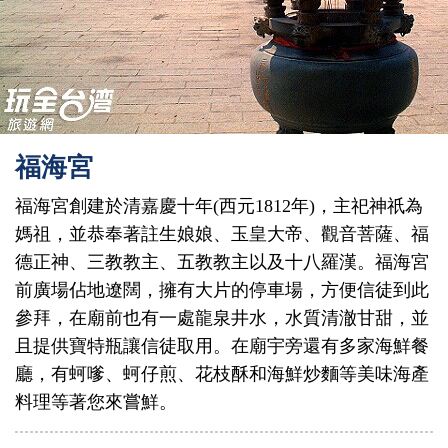
福海宮
福海宮創建於清嘉慶十年(西元1812年)，主祀神祇為
媽祖，並恭奉著註生娘娘、玉皇大帝、觀音菩薩、福
德正神、三教教主、五教教主以及十八羅漢。福海宮
前廣場佔地遼闊，擁有大片的停車場，方便信徒到此
參拜，在廟前也有一處龍泉井水，水質清澈甘甜，並
且提供寶特瓶讓信徒取用。在廟宇旁還有多家海鮮餐
廳，有蚵嗲、蚵仔煎、花枝酥和海鮮炒麵等美味海產
料理等著您來嘗鮮。