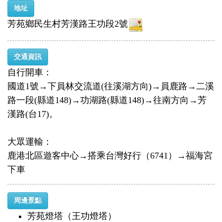
地址
芳苑鄉民生村芳漢路王功段2號
交通資訊
自行開車：
國道1號→下員林交流道(往溪湖方向)→員鹿路→二溪
路一段(縣道148)→功湖路(縣道148)→往南方向→芳
漢路(台17)。
大眾運輸：
鹿港北區遊客中心→搭乘台灣好行（6741）→福海宮
下車
周邊景點
芳苑燈塔（王功燈塔）